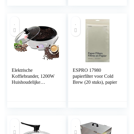
koffiebonen roosteren
koffiebrander
machine voor keuken
voor cadeau
Elektrische
ESPRO 17980
Koffiebrander, 1200W
papierfilter voor Cold
Huishoudelijke
Brew (20 stuks), papier
Koffiebonen Ro-
osterende Machine,
Elektrische
Koffiebrander Popcorn
Maker Pindanoot
Bakmachine, 0-240℃
Verstelbaar,
Gelijkmatig Bakken,B