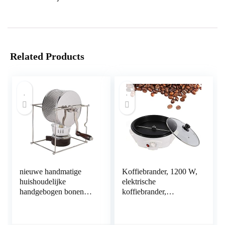
Related Products
nieuwe handmatige
Koffiebrander, 1200 W,
huishoudelijke
elektrische
handgebogen bonen
koffiebrander,
bakmachine, duurzame
braadmachine,
materia anti-corrosie 1
bonenroosters,
st mini handmatige
huishouden,