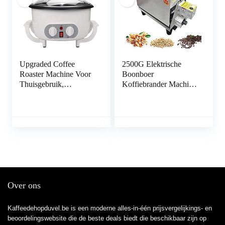
Upgraded Coffee
2500G Elektrische
Roaster Machine Voor
Boonboer
Thuisgebruik,
Koffiebrander Machine
Huishoudelijke
Thuis Koffiebonen
Elektrische
Braadstukmachine of
Koffieboonboer Met
Koffie, Kastanje,
Timer, 1200W
Pinda’s, Graan, Bakken
Roostmachine Pinda
220V
Bonen Huis
Koffiebrander
Over ons
Kaffeedehopduvel.be is een moderne alles-in-één prijsvergelijkings- en
beoordelingswebsite die de beste deals biedt die beschikbaar zijn op