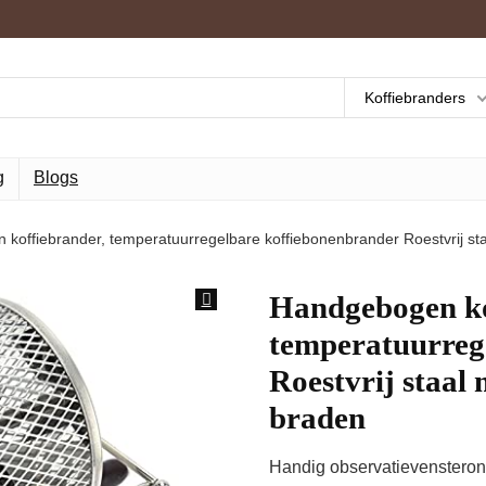
Koffiebranders
g
Blogs
koffiebrander, temperatuurregelbare koffiebonenbrander Roestvrij st
Handgebogen ko
temperatuurreg
Roestvrij staal
braden
Handig observatievensteron