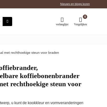
Nieuws en blogs lezen
0
verlanglijst
Vergelijken
aal met rechthoekige steun voor braden
ffiebrander,
elbare koffiebonenbrander
 met rechthoekige steun voor
twerp, u kunt de kookkleur en vormveranderingen