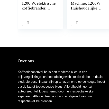
1200 W, elektrische
Machine, 1200W
koffiebrander,
Huishoudelijke
braadmachine,
Hoge Efficiënte
bonenroosters,
Koffiebonen Ro-
huishouden,
osterende Machine,
koffiebrander
Elektrische
Koffiebranders
Koffiebonen Baker,
0-60 Minuten
Timer, 0-240°C
Verstelbaar,Gelijkm
atig Bakken
Over ons
Kaffeedehopduvel.be is een moderne alles-in-één
prijsvergelijkings- en beoordelingswebsite die de beste deals
biedt die beschikbaar zijn op amazon en u op de hoogte houdt
via de laatst toegevoegde blogs. Alle afbeeldingen zijn
auteursrechtelijk beschermd door hun respectievelijke
eigenaren. Alle geciteerde inhoud is afgeleid van hun
respectievelijke bronnen.