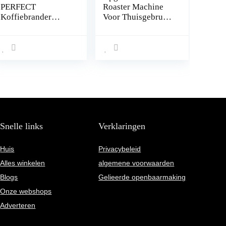
PERFECT
Roaster Machine
Koffiebrander
Voor Thuisgebruik,
inclusief
Huishoudelijke
hoogwaardig 200 g
Elektrische
onbewerkte koffie
Koffieboonboer
Brasil (Gans Boon
Met Timer, 1200W
ongeroosterd) | 2
Roostmachine
roostergraden
Pinda Bonen Huis
instelbaar |
Koffiebrander
intervalroostering
[roestvrij staal,
borosilicaatglas]
Snelle links
Verklaringen
Huis
Privacybeleid
Alles winkelen
algemene voorwaarden
Blogs
Gelieerde openbaarmaking
Onze webshops
Adverteren