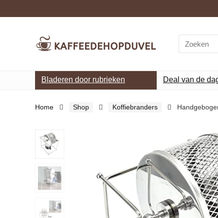
Search
for:
Bladeren door rubrieken
Deal van de da
Home
Shop
Koffiebranders
Handgebogen 