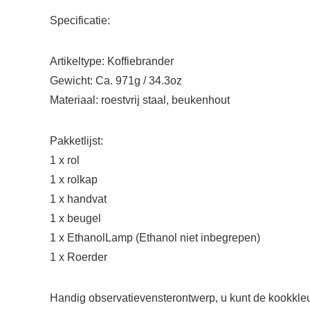
Specificatie:
Artikeltype: Koffiebrander
Gewicht: Ca. 971g / 34.3oz
Materiaal: roestvrij staal, beukenhout
Pakketlijst:
1 x rol
1 x rolkap
1 x handvat
1 x beugel
1 x EthanolLamp (Ethanol niet inbegrepen)
1 x Roerder
Handig observatievensterontwerp, u kunt de kookkleu