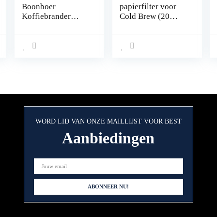
Boonboer
papierfilter voor
Koffiebrander
Cold Brew (20
Machine Thuis
stuks), papier
Koffiebonen
Braadstukmachine
of Koffie, Kastanje,
Pinda’s, Graan,
Bakken 220V
WORD LID VAN ONZE MAILLIJST VOOR BEST
Aanbiedingen