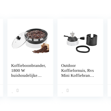
Koffieboonbrander,
Outdoor
1800 W
Koffiefornuis, Rvs
huishoudelijke
Mini Koffiebrander
braadmachine 0-
Mini Butaan
240 ℃
Tafelblad
Temperatuur
Koffiezetapparaat
instelbare
Koffieverwarming
koffiebrander, 800
voor Picknick
g capaciteit voor
Camping Reizen
pinda-pinda-