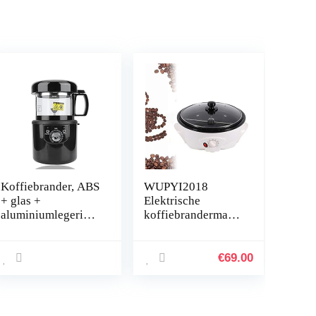
Koffiebrander, ABS
WUPYI2018
+ glas +
Elektrische
aluminiumlegering
koffiebrandermach
Volautomatische
ine, 1200 W
heteluchtkoffiebra
koffiebonenbrande
nder, Behoud
r, huishouden,
€
69.00
originele
elektrische
koffiesmaak, EU
trommel, type
220-240V
rotatie,
koffiebrander