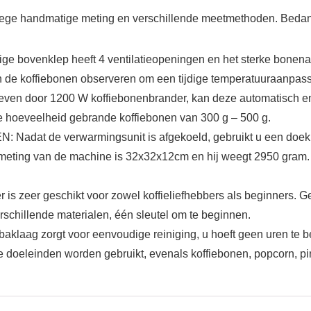
wege handmatige meting en verschillende meetmethoden. Bedan
enklep heeft 4 ventilatieopeningen en het sterke bonenaro
van de koffiebonen observeren om een ​​tijdige temperatuuraanpas
oor 1200 W koffiebonenbrander, kan deze automatisch en 
e hoeveelheid gebrande koffiebonen van 300 g – 500 g.
t de verwarmingsunit is afgekoeld, gebruikt u een doek om
meting van de machine is 32x32x12cm en hij weegt 2950 gram. N
er geschikt voor zowel koffieliefhebbers als beginners. Gema
rschillende materialen, één sleutel om te beginnen.
laag zorgt voor eenvoudige reiniging, u hoeft geen uren te 
 doeleinden worden gebruikt, evenals koffiebonen, popcorn, pin