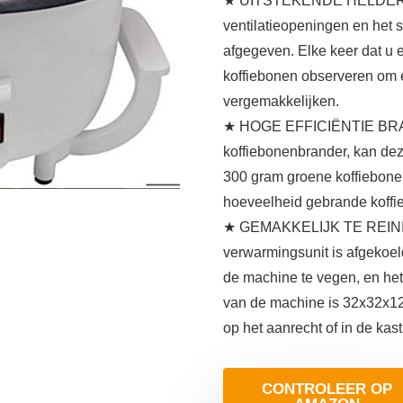
★ UITSTEKENDE HELDERE C
ventilatieopeningen en het 
afgegeven. Elke keer dat u e
koffiebonen observeren om e
vergemakkelijken.
★ HOGE EFFICIËNTIE BRA
koffiebonenbrander, kan de
300 gram groene koffiebone
hoeveelheid gebrande koffi
★ GEMAKKELIJK TE REIN
verwarmingsunit is afgekoel
de machine te vegen, en het
van de machine is 32x32x12
op het aanrecht of in de kas
CONTROLEER OP