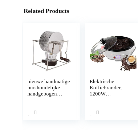
Related Products
nieuwe handmatige
Elektrische
huishoudelijke
Koffiebrander,
handgebogen
1200W
bonen bakmachine,
Huishoudelijke
duurzame materia
Koffiebonen Ro-
anti-corrosie 1 st
osterende Machine,
mini handmatige
Elektrische
koffiebonen
Koffiebrander
roosteren machine
Popcorn Maker
voor keuken voor
Pindanoot