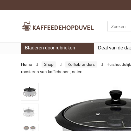
Search
for:
Bladeren door rubrieken
Deal van de da
Home
Shop
Koffiebranders
Huishoudelij
roosteren van koffiebonen, noten