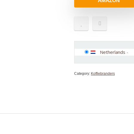
AMAZON
Netherlands
-
Category:
Koffiebranders