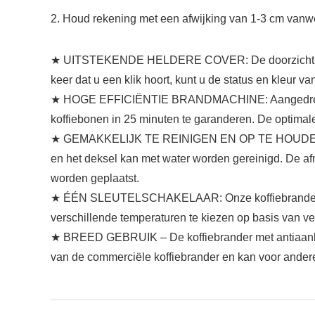
2. Houd rekening met een afwijking van 1-3 cm van
★ UITSTEKENDE HELDERE COVER: De doorzichtige bov
keer dat u een klik hoort, kunt u de status en kleur 
★ HOGE EFFICIËNTIE BRANDMACHINE: Aangedreven d
koffiebonen in 25 minuten te garanderen. De optimal
★ GEMAKKELIJK TE REINIGEN EN OP TE HOUDEN: Nada
en het deksel kan met water worden gereinigd. De af
worden geplaatst.
★ ÉÉN SLEUTELSCHAKELAAR: Onze koffiebrander is ze
verschillende temperaturen te kiezen op basis van ve
★ BREED GEBRUIK – De koffiebrander met antiaanbak
van de commerciële koffiebrander en kan voor andere