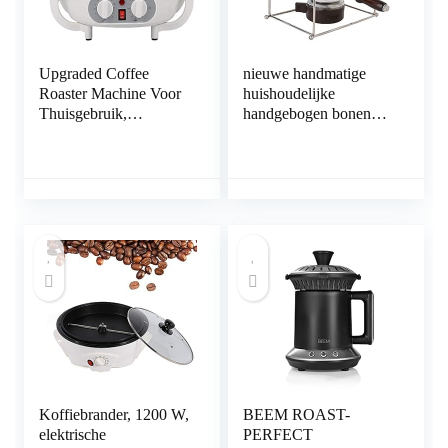
Upgraded Coffee
nieuwe handmatige
Roaster Machine Voor
huishoudelijke
Thuisgebruik,
handgebogen bonen
Huishoudelijke
bakmachine, duurzame
Elektrische
materia anti-corrosie 1
Koffieboonboer Met
st mini handmatige
Timer, 1200W
koffiebonen roosteren
Roostmachine Pinda
machine voor keuken
Bonen Huis
voor cadeau
Koffiebrander
Koffiebrander, 1200 W,
BEEM ROAST-
elektrische
PERFECT