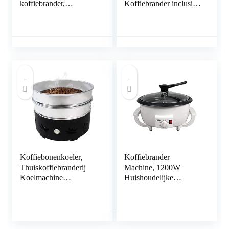
koffiebrander,
Koffiebrander inclusief
braadmachine,
hoogwaardig 200 g
bonenroosters,
onbewerkte koffie
huishouden,
Brasil (Gans Boon
koffiebrander
ongeroosterd) | 2
roostergraden instelbaar
| intervalroostering
[roestvrij staal,
borosilicaatglas]
Koffiebonenkoeler,
Koffiebrander
Thuiskoffiebranderij
Machine, 1200W
Koelmachine
Huishoudelijke
Koffieboon Koelplaat,
Roostermachine 0-240
600 G Capaciteit,
Temperatuur Instelbare
Dubbellaags Filter,
Thuis Koffieboon
Snel Koelsysteem,
Brandende Machine,
Betere Koffiesmaak
500g Capaciteit