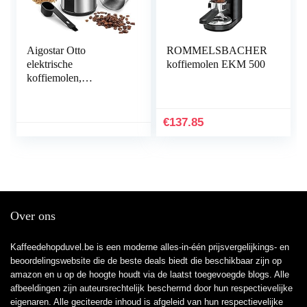
Aigostar Otto
ROMMELSBACHER
elektrische
koffiemolen EKM 500
koffiemolen,
kruidenmolen, granen
en zaden, 0% BPA.
25000 omw/min, 200
€
137.85
W, capaciteit 75 g,
messen van roestvrij
staal, afneembare kom
en maatlepel
Over ons
Kaffeedehopduvel.be is een moderne alles-in-één prijsvergelijkings- en
beoordelingswebsite die de beste deals biedt die beschikbaar zijn op
amazon en u op de hoogte houdt via de laatst toegevoegde blogs. Alle
afbeeldingen zijn auteursrechtelijk beschermd door hun respectievelijke
eigenaren. Alle geciteerde inhoud is afgeleid van hun respectievelijke