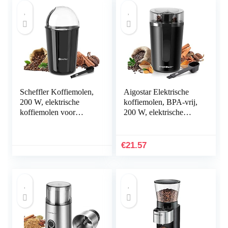
Scheffler Koffiemolen,
Aigostar Elektrische
200 W, elektrische
koffiemolen, BPA-vrij,
koffiemolen voor
200 W, elektrische
bonen, noten en
maalgraad,
graanmolen, met 304
kruidenmolen, inhoud
roestvrij stalen messen,
60 g, voor koffiebonen,
€
21.57
50 g capaciteit, zwart
noten, specerijen,
granen, zwart