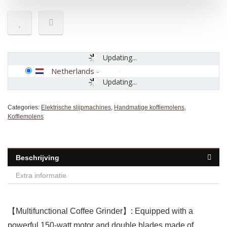
Updating...
Netherlands
-
Updating...
Categories:
Elektrische slijpmachines
,
Handmatige koffiemolens
,
Koffiemolens
Beschrijving
Extra informatie
【Multifunctional Coffee Grinder】: Equipped with a
powerful 150-watt motor and double blades made of