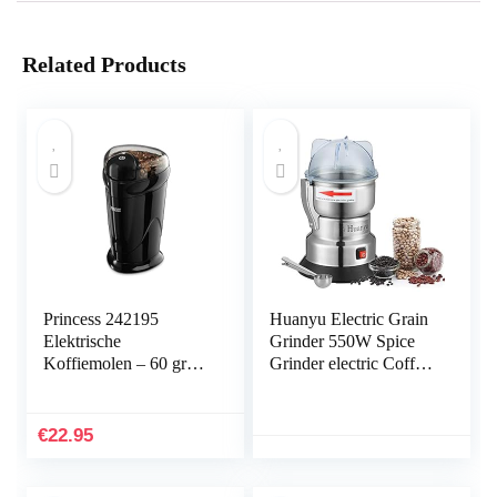
Related Products
Princess 242195
Huanyu Electric Grain
Elektrische
Grinder 550W Spice
Koffiemolen – 60 gram
Grinder electric Coffee
– Zwart
Grinder Portable
Grinder for coffee
beans spices pepper
€
22.95
seasoning nuts
medicine