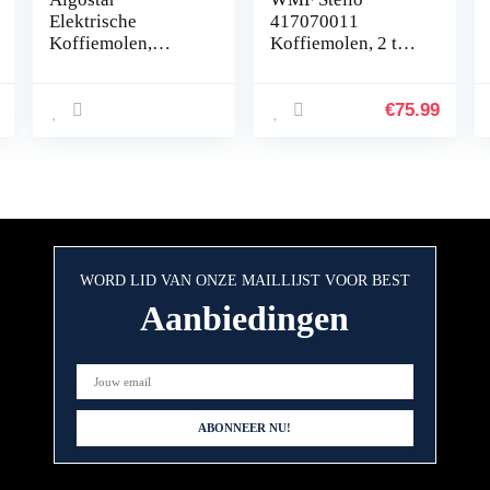
Elektrische
417070011
Koffiemolen,
Koffiemolen, 2 tot
Koffiemolen met
10 kopjes, 17
Roestvrijstalen
Maalinstellingen
Mesjes, Capaciteit
Van Grof tot Fijn,
€
75.99
60gr met
Maalwerk van
Schoonmaakborstel
Gehard Staal voor
, Transparante
Vol Aroma en
Deksel, BPA-vrij,
Smaak, Eersteklas
Zwart
Materialen,
Gebruiksvriendelij
k
WORD LID VAN ONZE MAILLIJST VOOR BEST
Aanbiedingen