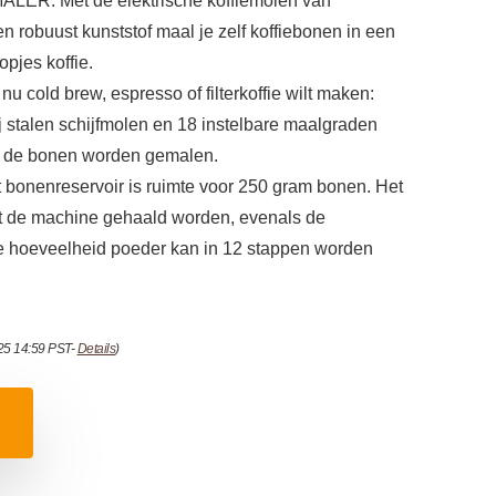
: Met de elektrische koffiemolen van
en robuust kunststof maal je zelf koffiebonen in een
opjes koffie.
 cold brew, espresso of filterkoffie wilt maken:
ij stalen schijfmolen en 18 instelbare maalgraden
ijn de bonen worden gemalen.
onenreservoir is ruimte voor 250 gram bonen. Het
it de machine gehaald worden, evenals de
e hoeveelheid poeder kan in 12 stappen worden
025 14:59 PST-
Details
)