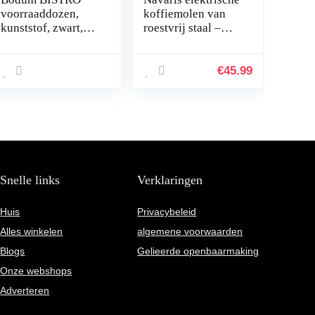
voorraaddozen,
koffiemolen van
kunststof, zwart,
roestvrij staal –
150 W
200 W –
Professionele
molen voor 14
€
45.99
kopjes –
Bonenmaler met 18
maalgraden –
Zwart
Snelle links
Verklaringen
Huis
Privacybeleid
Alles winkelen
algemene voorwaarden
Blogs
Gelieerde openbaarmaking
Onze webshops
Adverteren