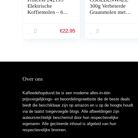
Elektrische
300g Verbeterde
Koffiemolen – 60
Graanmolen met
gram – Zwart
Open-Deksel-Stop
Uniek
Veiligheidsontwerp
€
22.95
Elektrische Molen
Voor Droog
Materiaal Zoals
Kruiden/Graan/Spe
cerijen/Peper met
Duitse Handleiding
Over ons
Kaffeedehopduvel.be is een moderne alles-in-één
prijsvergelijkings- en beoordelingswebsite die de beste deals
biedt die beschikbaar zijn op amazon en u op de hoogte houdt
via de laatst toegevoegde blogs. Alle afbeeldingen zijn
auteursrechtelijk beschermd door hun respectievelijke
eigenaren. Alle geciteerde inhoud is afgeleid van hun
respectievelijke bronnen.