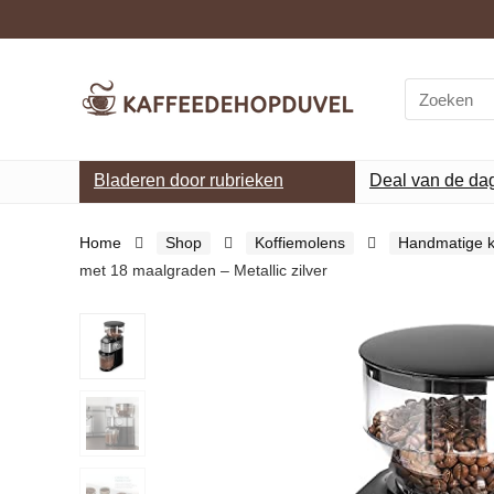
Search
for:
Bladeren door rubrieken
Deal van de da
Home
Shop
Koffiemolens
Handmatige k
met 18 maalgraden – Metallic zilver