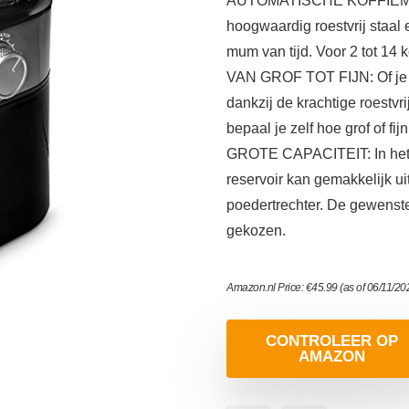
AUTOMATISCHE KOFFIEMALER
hoogwaardig roestvrij staal 
mum van tijd. Voor 2 tot 14 k
VAN GROF TOT FIJN: Of je nu
dankzij de krachtige roestvr
bepaal je zelf hoe grof of f
GROTE CAPACITEIT: In het b
reservoir kan gemakkelijk u
poedertrechter. De gewenst
gekozen.
Amazon.nl Price:
€
45.99
(as of 06/11/2
CONTROLEER OP
AMAZON