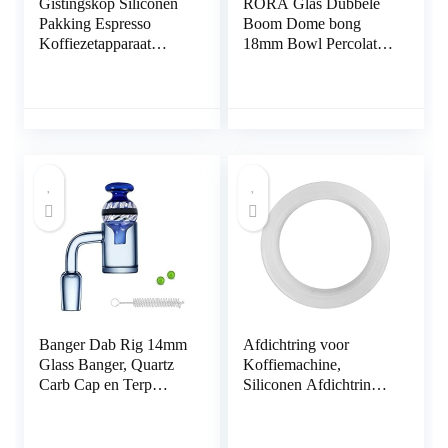
Gistingskop Siliconen
RORA Glas Dubbele
Pakking Espresso
Boom Dome bong
Koffiezetapparaat
18mm Bowl Percolator
Afdichtring Universeel
Waterpijp
Professioneel
handgemaakte
Accessoire Onderdeel:
Waterpijp 16″ Tall
stabiliteit
(Blauw)
Banger Dab Rig 14mm
Afdichtring voor
Glass Banger, Quartz
Koffiemachine,
Carb Cap en Terp
Siliconen Afdichtring
Bead, voor Rigs
Koffiezetapparaat
Banger of Glass Bong
Accessoire voor
(blauw)
Universele