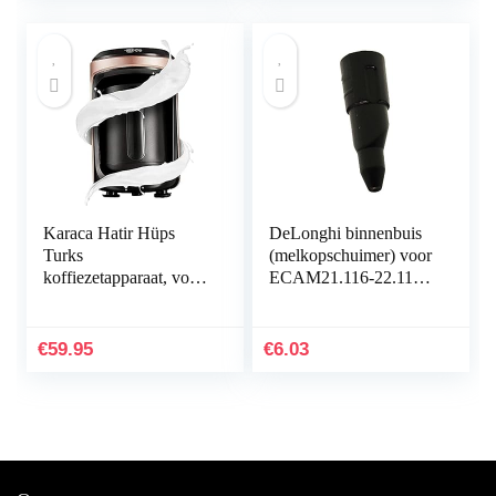
Inclusief Barista Kit,
Zwart
Karaca Hatir Hüps
DeLonghi binnenbuis
Turks
(melkopschuimer) voor
koffiezetapparaat, voor
ECAM21.116-22.110,
het verwarmen van
ESAM02-5400,
melk, het maken van
Magnifica,
Turkse mokka met
PrimaDonna S,
€
59.95
€
6.03
melk, warme
Esperma Ienza
chocolademelk,
oploskoffie met melk,
voor 5 personen,
roségoud