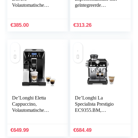
Volautomatische
geïntegreerde
Koffiemachine, met
koffiemolen van
Melkopschuimer, 2-
roestvrij staal
Kops Functie, Zwart
€
385.00
€
313.26
De’Longhi Eletta
De’Longhi La
Cappuccino,
Specialista Prestigio
Volautomatische
EC9355.BM,
Espressomachine,
Pistonmachine met
Espresso,
bonenmaler en My
Koffiezetapparaat,
Latte Art Stoompijpje,
€
649.99
€
684.49
ECAM46.860.B
Semi-Automatisch,