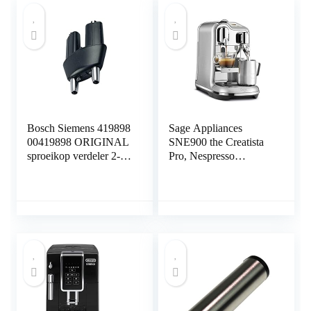
Zwart
Bosch Siemens 419898
Sage Appliances
00419898 ORIGINAL
SNE900 the Creatista
sproeikop verdeler 2-
Pro, Nespresso
voudige uitloop bijv.
machine, Brushed
Benvenuto B30 B40
Stainless Steel
B60 B65 B70 B75
SURPRESSO S40 S45
S50 S60 S65 S75
koffieautomaat Balay
Gag. Precies Neff
Thermador