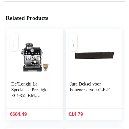
Related Products
De’Longhi La
Jura Deksel voor
Specialista Prestigio
bonenreservoir C-E-F
EC9355.BM,
Pistonmachine met
bonenmaler en My
Latte Art Stoompijpje,
€
684.49
€
14.79
Semi-Automatisch,
Inclusief Barista Kit,