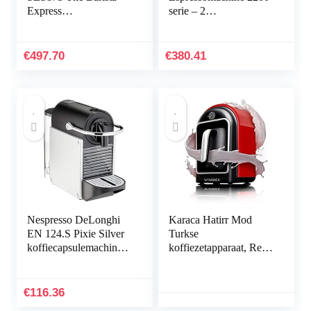
Express
serie – 2
Espressomachine,
Koffievarianten –
Glanzend Zwart,
Touchdisplay –
standaard
Klassieke
€
497.70
€
380.41
melkopschuimer –
Perfecte temperatuur en
aroma – Keramische
molen – EP2221/40
Nespresso DeLonghi
Karaca Hatirr Mod
EN 124.S Pixie Silver
Turkse
koffiecapsulemachine |
koffiezetapparaat, Red
1260 W | 0,7 l |
Latte,
Zijpanelen van
melkverwarmingmachi
gerecyclede capsule,
ne, 735 W,
€
116.36
zilverkleurig metaal
volautomatische