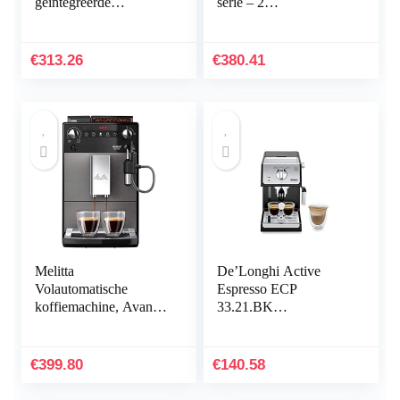
geïntegreerde
serie – 2
koffiemolen van
Koffievarianten –
roestvrij staal
Touchdisplay –
Klassieke
€
313.26
€
380.41
melkopschuimer –
Perfecte temperatuur en
aroma – Keramische
molen – EP2221/40
Melitta
De’Longhi Active
Volautomatische
Espresso ECP
koffiemachine, Avanza
33.21.BK
Series 600, Art. Nr.
Professionele
6767843, roestvrij
espressomachine met
staal, 1450 W, 1,5 liter,
aluminium afwerking,
€
399.80
€
140.58
Mystic Titiaan
incl. traditioneel
melkschuimmondstuk,