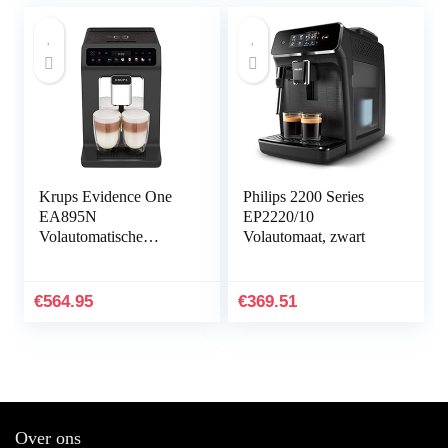
kopjeswarmer en
warmwaterfunctie,
zwart
Krups Evidence One
Philips 2200 Series
EA895N
EP2220/10
Volautomatische
Volautomaat, zwart
koffiemachine, Handig
melksysteem, 12
verschillende
€
564.95
€
369.51
drankvariaties
Over ons