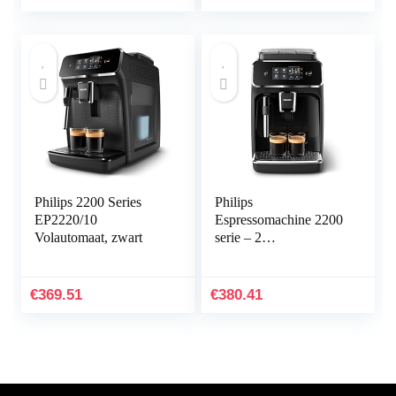
aanraakbedieningspane
el, 20 bar druk,
thermoblock, 1350 W,
roestvrij staal, wit
Philips 2200 Series
Philips
EP2220/10
Espressomachine 2200
Volautomaat, zwart
serie – 2
Koffievarianten –
Touchdisplay –
Klassieke
€
369.51
€
380.41
melkopschuimer –
Perfecte temperatuur en
aroma – Keramische
molen – EP2221/40