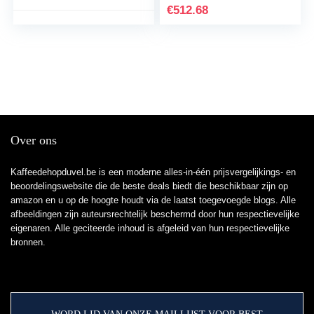
melkopschuimer, integr.
vele koffiespecialiteiten,
€
512.68
melkreservoir,
melkopschuimmondstuk
keramisch maalwerk,
, keramische molen,
warmwaterfunctie,
dubbele kopfunctie,
automatische
antikalk, automatische
stoomreiniging,
stoomreiniging, 1500
W, zilver, grijs
Over ons
Kaffeedehopduvel.be is een moderne alles-in-één prijsvergelijkings- en
beoordelingswebsite die de beste deals biedt die beschikbaar zijn op
amazon en u op de hoogte houdt via de laatst toegevoegde blogs. Alle
afbeeldingen zijn auteursrechtelijk beschermd door hun respectievelijke
eigenaren. Alle geciteerde inhoud is afgeleid van hun respectievelijke
bronnen.