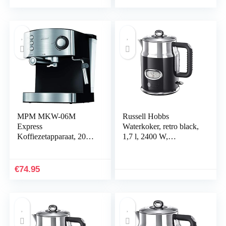
uitschakeling, 2400 watt
Gran Lungo, Melk
recepten, lichtgrijs
MPM MKW-06M
Russell Hobbs
Express
Waterkoker, retro black,
Koffiezetapparaat, 20
1,7 l, 2400 W,
Bar, voor Espresso en
snelkookfunctie,
Cappuccino,
watertemperatuurweerg
Melkopschuimer,
ave in retrodesign,
€
74.95
Kopjeswarmer,
vulniveaumarkering,
Afwerking van
geoptimaliseerde
Roestvrij Staal,
schenktuit, vintage
Afneembaar
21671-70
Waterreservoir 1,7 l,