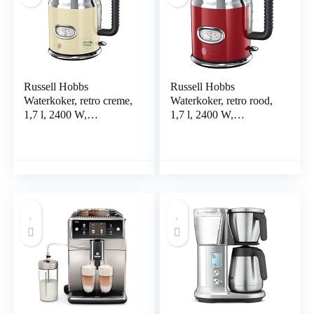
850 W
Russell Hobbs
Russell Hobbs
Waterkoker, retro creme,
Waterkoker, retro rood,
1,7 l, 2400 W,
1,7 l, 2400 W,
snelkookfunctie,
snelkookfunctie,
watertemperatuurweerg
watertemperatuurweerg
ave in retrodesign,
ave in retrodesign,
vulniveaumarkering,
vulniveaumarkering,
geoptimaliseerde
geoptimaliseerde
schenktuit, vintage
schenktuit, vintage
21672-70
21670-70