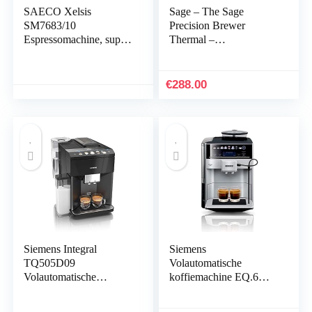
SAECO Xelsis
Sage – The Sage
SM7683/10
Precision Brewer
Espressomachine, super
Thermal –
automatisch met
Filterkoffiemachine –
touchscreen,
1,7 Liter, Tot 12
roestvrijstalen voorkant
Koppen, Platte of
€
288.00
Kegelvormige Filter,
1650 Watt, Instelbaar –
Geborsteld Roestvrij
Staal
Siemens Integral
Siemens
TQ505D09
Volautomatische
Volautomatische
koffiemachine EQ.6
koffiemachine EQ.500,
plus s300
vele koffiespecialiteiten,
TE653501DE, voor