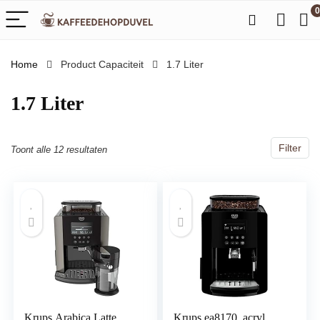
0
Home
Product Capaciteit
‎1.7 Liter
‎1.7 Liter
Filter
Toont alle 12 resultaten
Krups Arabica Latte
Krups ea8170, acryl,