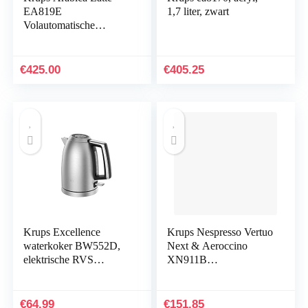
EA819E
1,7 liter, zwart
Volautomatische
koffiemachine, Groot
LCD-scherm,
Gebruiksvriendelijke
€
425.00
€
405.25
bediening, Korte
opwarmtijd, incl.
melkreservoir
Krups Excellence
Krups Nespresso Vertuo
waterkoker BW552D,
Next & Aeroccino
elektrische RVS
XN911B
waterkoker, draadloos,
koffiecupmachine,
1,7 liter inhoud,
Espresso, Grote koffie,
automatische
Vers gezette koffie,
€
64.99
€
151.85