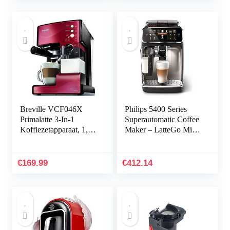
S50 S60 S65 S75
koffieautomaat Balay
Gag. Precies Neff
Thermador
Breville VCF046X
Philips 5400 Series
Primalatte 3-In-1
Superautomatic Coffee
Koffiezetapparaat, 1,5
Maker – LatteGo Milk
Liter, Rood/Metallic
System, 12 Coffee
Varieties, Intuitive
Display, 4 User
€
169.99
€
412.14
Profiles, Chrome
(EP5447/90)