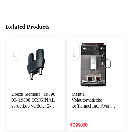
Related Products
Bosch Siemens 419898
Melitta
00419898 ORIGINAL
Volautomatische
sproeikop verdeler 2-
koffiemachine, Avanza
voudige uitloop bijv.
Series 600, Art. Nr.
Benvenuto B30 B40
6767843, roestvrij
B60 B65 B70 B75
staal, 1450 W, 1,5 liter,
€
399.80
SURPRESSO S40 S45
Mystic Titiaan