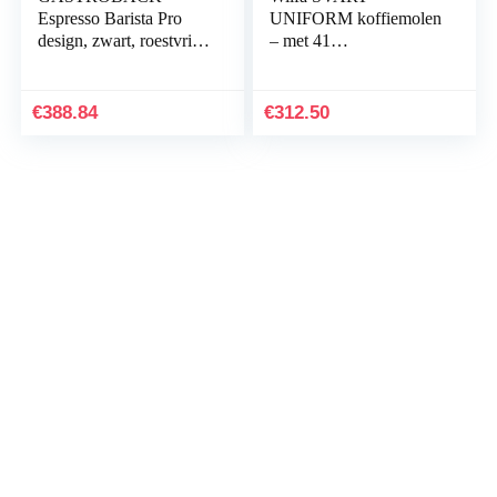
Espresso Barista Pro
UNIFORM koffiemolen
design, zwart, roestvrij
– met 41
staal, zilver
maalgraadstanden,
digitale verbinding
dankzij app, met
€
388.84
€
312.50
automatische
stopfunctie, zilver