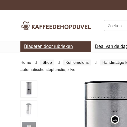
Search
for:
Bladeren door rubrieken
Deal van de da
Home
Shop
Koffiemolens
Handmatige k
automatische stopfunctie, zilver