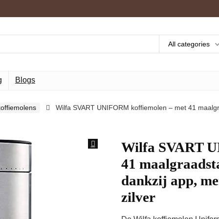
All categories
g
Blogs
offiemolens
Wilfa SVART UNIFORM koffiemolen – met 41 maalgraa
Wilfa SVART U
41 maalgraadsta
dankzij app, me
zilver