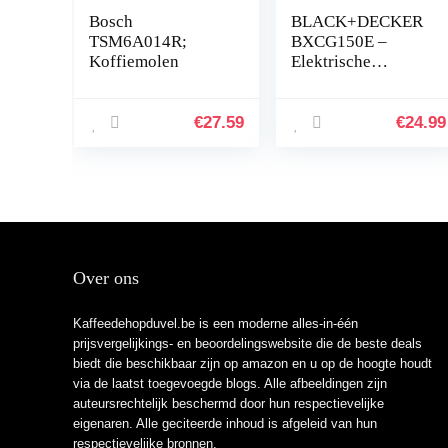
Bosch
BLACK+DECKER
TSM6A014R;
BXCG150E –
Koffiemolen
Elektrische
Koffiemolen 150W
| Bonenreservoir
50g |
€
27.59
€
24.99
Roestvrijstalen
Lemmers &
Reservoir | Fijne
Maalgraad |
Snoeropslag | Zwart
Over ons
Kaffeedehopduvel.be is een moderne alles-in-één
prijsvergelijkings- en beoordelingswebsite die de beste deals
biedt die beschikbaar zijn op amazon en u op de hoogte houdt
via de laatst toegevoegde blogs. Alle afbeeldingen zijn
auteursrechtelijk beschermd door hun respectievelijke
eigenaren. Alle geciteerde inhoud is afgeleid van hun
respectievelijke bronnen.