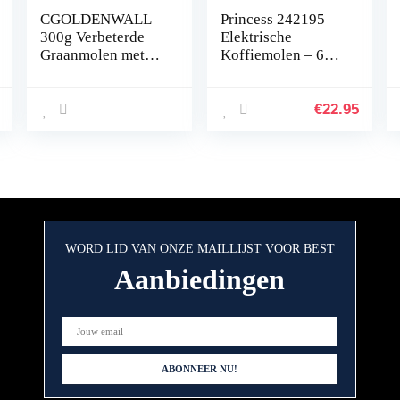
CGOLDENWALL
Princess 242195
300g Verbeterde
Elektrische
Graanmolen met
Koffiemolen – 60
Open-Deksel-Stop
gram – Zwart
Uniek
Veiligheidsontwerp
€
22.95
Elektrische Molen
Voor Droog
Materiaal Zoals
Kruiden/Graan/Spe
cerijen/Peper met
Duitse Handleiding
WORD LID VAN ONZE MAILLIJST VOOR BEST
Aanbiedingen