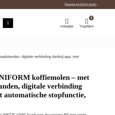
Nieuws en blogs lezen
0
verlanglijst
Vergelijken
dstanden, digitale verbinding dankzij app, met
NIFORM koffiemolen – met
nden, digitale verbinding
t automatische stopfunctie,