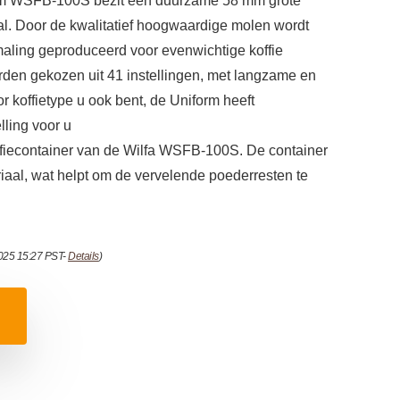
orm WSFB-100S bezit een duurzame 58 mm grote
aal. Door de kwalitatief hoogwaardige molen wordt
maling geproduceerd voor evenwichtige koffie
den gekozen uit 41 instellingen, met langzame en
r koffietype u ook bent, de Uniform heeft
lling voor u
offiecontainer van de Wilfa WSFB-100S. De container
eriaal, wat helpt om de vervelende poederresten te
2025 15:27 PST-
Details
)