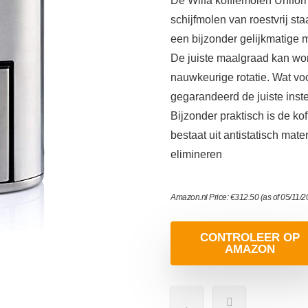
De Wilfa koffiemolen Unif
schijfmolen van roestvrij st
een bijzonder gelijkmatige 
De juiste maalgraad kan wor
nauwkeurige rotatie. Wat voo
gegarandeerd de juiste inste
Bijzonder praktisch is de k
bestaat uit antistatisch mat
elimineren
Amazon.nl Price:
€
312.50
(as of 05/11/
CONTROLEER OP
AMAZON