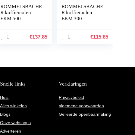
ROMMELSBACHE
ROMMELSBACHE
R koffiemolen
R koffiemolen
EKM 500
EKM 300
€
137.85
€
115.85
Snelle links
Verklaringen
Huis
Privacybeleid
Alles winkelen
algemene voorwaarden
Blogs
Gelieerde openbaarmaking
Onze webshops
Adverteren