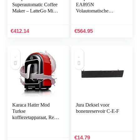
Superautomatic Coffee
EA895N
Maker – LatteGo Milk
Volautomatische
System, 12 Coffee
koffiemachine, Handig
Varieties, Intuitive
melksysteem, 12
Display, 4 User
verschillende
€
412.14
€
564.95
Profiles, Chrome
drankvariaties
(EP5447/90)
Karaca Hatirr Mod
Jura Deksel voor
Turkse
bonenreservoir C-E-F
koffiezetapparaat, Red
Latte,
melkverwarmingmachi
ne, 735 W,
€
14.79