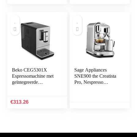
volautomatische
koffiemachine voor 5
kopjes,
overloopbeveiligingssy
steem, Turkse mokka,
warme chocolade
Beko CEG5301X
Sage Appliances
Espressomachine met
SNE900 the Creatista
geïntegreerde
Pro, Nespresso
koffiemolen van
machine, Brushed
roestvrij staal
Stainless Steel
€
313.26