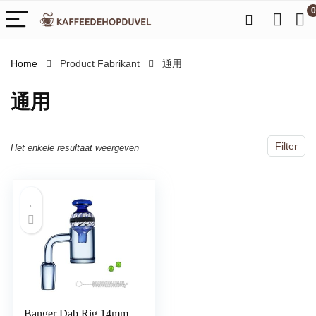
0
Home
Product Fabrikant
‎通用
‎通用
Filter
Het enkele resultaat weergeven
Banger Dab Rig 14mm