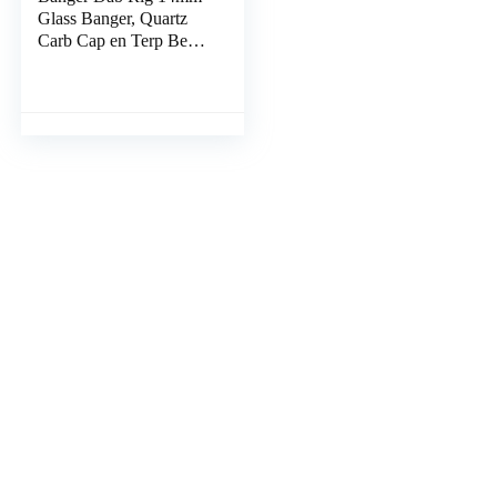
Glass Banger, Quartz
Carb Cap en Terp Bead,
voor Rigs Banger of
Glass Bong (blauw)