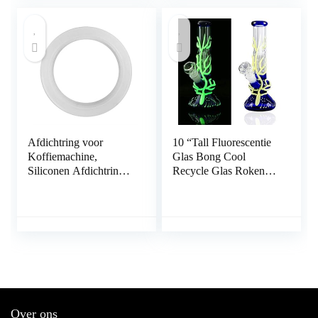
Afdichtring voor
10 “Tall Fluorescentie
Koffiemachine,
Glas Bong Cool
Siliconen Afdichtring
Recycle Glas Roken
Koffiezetapparaat
Verlichten Bongs
Accessoire voor
Waterpijp met 14mm
Universele
Downstem Bowl
Espressomachine
(Blauw-B)
Accessoire Onderdeel
GS-R003
Over ons