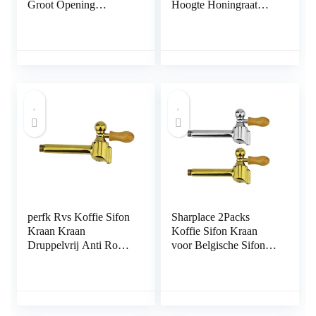
Groot Opening
Hoogte Honingraat
Brewing Cafe Sharing
heady Bongs met
Filter Cup Handleiding
14mm kulho (Groen)
Drink Maker
Keukenbar
perfk Rvs Koffie Sifon
Sharplace 2Packs
Kraan Kraan
Koffie Sifon Kraan
Druppelvrij Anti Roest
voor Belgische Sifon
voor België
Koffiezetapparaten
Koninklijke Familie
Vervanging
Balans Sifon Koffie
Waterkoker Pot
Vervangt:, gouden