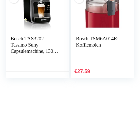
Bosch TAS3202
Bosch TSM6A014R;
Tassimo Suny
Koffiemolen
Capsulemachine, 1300
Watt, Meer Dan 40
Dranken,
Volautomatisch,
€
27.59
Bediening met Één
Knop, Vrijwel Geen
Opwarmtijd, Zwart-
Antraciet