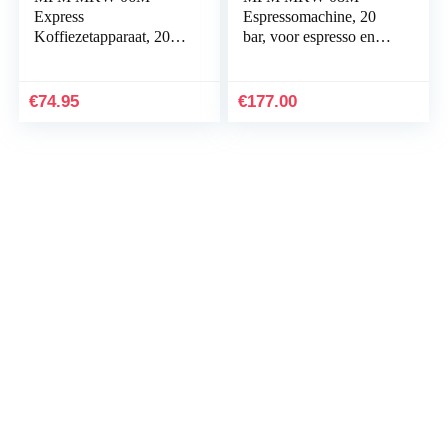
Express
Espressomachine, 20
Koffiezetapparaat, 20
bar, voor espresso en
Bar, voor Espresso en
cappuccino,
Cappuccino,
melkopschuimer,
Melkopschuimer,
kopjeswarmer,
€
74.95
€
177.00
Kopjeswarmer,
roestvrijstalen
Afwerking van
afwerking, 1,2 l
Roestvrij Staal,
watertank, afneembaar,
Afneembaar
1350 W
Waterreservoir 1,7 l,
850 W