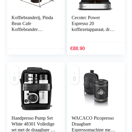
Koffiebranderij, Pinda
Cecotec Power
Bean Cafe
Espresso 20
Koffiebrander
koffiezetapparaat, druk
Handmatige
20 bar, 1,5 l, dubbele
Koffiebrander
uitlaatarm, stoomboot,
Roosteren
oppervlaktewarmers,
€
88.90
Koffiezetapparaat voor
digitale bediening,
Koffiebonen voor
roestvrijstalen
Familie
afwerkingen, 850W,
zwart/zilver
Handpresso Pump Set
WACACO Picopresso
White 48301 Volledige
Draagbare
set met de draagbare en
Espressomachine met