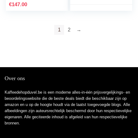
wheels that grind
€
147.00
accurately; light and
handy; perfect for on the
go (camping, trekking,
cycling) and at home
1
2
→
Over ons
Kaffeedehopduvel.be is een moderne alles-in-één prijsvergelijkings- en
beoordelingswebsite die de beste deals biedt die beschikbaar zijn op
amazon en u op de hoogte houdt via de laatst toegevoegde blogs. Alle
afbeeldingen zijn auteursrechtelijk beschermd door hun respectievelijke
eigenaren. Alle geciteerde inhoud is afgeleid van hun respectievelijke
bronnen.