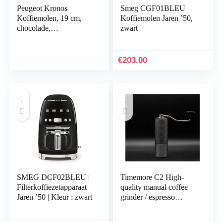
Peugeot Kronos
Smeg CGF01BLEU
Koffiemolen, 19 cm,
Koffiemolen Jaren ’50,
chocolade,
zwart
hoogwaardige
koffiemolen, handmatig
van robuust roestvrij
€
203.00
staal en kunststof, grijs
SMEG DCF02BLEU |
Timemore C2 High-
Filterkoffiezetapparaat
quality manual coffee
Jaren ’50 | Kleur : zwart
grinder / espresso
grinder; with strong
stainless steel grinding