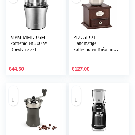
MPM MMK-06M
PEUGEOT
koffiemolen 200 W
Handmatige
Roestvrijstaal
koffiemolen Brésil met
instelbare maalwerk,
hoogte: 21 cm,
hout/staal, bruin,
€
44.30
€
127.00
19401765, donkerbruin
gebeitst