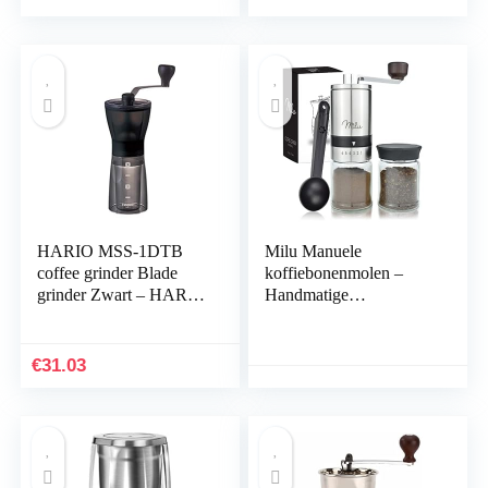
HARIO MSS-1DTB
Milu Manuele
coffee grinder Blade
koffiebonenmolen –
grinder Zwart – HARIO
Handmatige
MSS-1DTB,Mini
koffiemolen met
Slim,Zwart
keramisch
maalmechanisme –
€
31.03
Traploze maalinstelling
– Espressomolen – met
lepel en borstel
(Roestvrij staal)