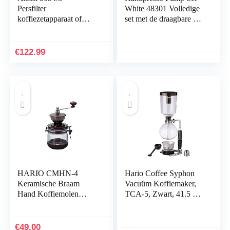
Persfilter
White 48301 Volledige
koffiezetapparaat of
set met de draagbare en
infuser in 18/10
handmatige
roestvrijstalen spiegel
espressomachine voor
gepolijst en
ESE pods of gemalen
€
122.99
hittebestendig glas, 3
koffie
kopjes
HARIO CMHN-4
Hario Coffee Syphon
Keramische Braam
Vacuüm Koffiemaker,
Hand Koffiemolen
TCA-5, Zwart, 41.5 X
Canister Mill,Bron
12.5 X 16.51 Cm
€
49.00