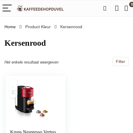
0
Home
Product Kleur
‎Kersenrood
‎Kersenrood
Filter
Het enkele resultaat weergeven
Krups Nespresso Vertuo