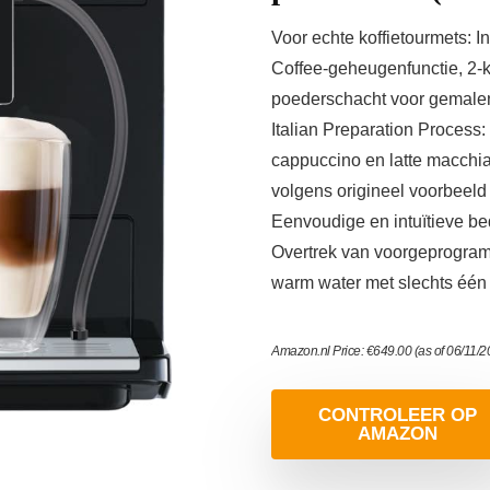
Voor echte koffietourmets: I
Coffee-geheugenfunctie, 2-k
poederschacht voor gemalen
Italian Preparation Process:
cappuccino en latte macchia
volgens origineel voorbeeld 
Eenvoudige en intuïtieve be
Overtrek van voorgeprogram
warm water met slechts één a
Amazon.nl Price:
€
649.00
(as of 06/11/
CONTROLEER OP
AMAZON