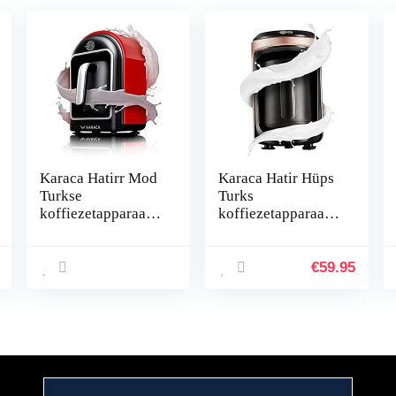
Karaca Hatirr Mod
Karaca Hatir Hüps
Turkse
Turks
koffiezetapparaat,
koffiezetapparaat,
Red Latte,
voor het
melkverwarmingm
verwarmen van
achine, 735 W,
melk, het maken
€
59.95
volautomatische
van Turkse mokka
koffiemachine voor
met melk, warme
5 kopjes,
chocolademelk,
overloopbeveiligin
oploskoffie met
gssysteem, Turkse
melk, voor 5
mokka, warme
personen, roségoud
chocolade