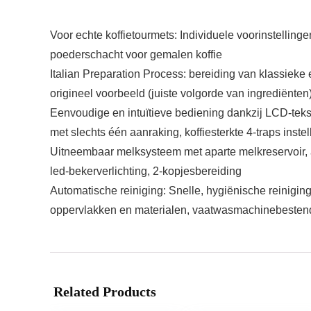
Voor echte koffietourmets: Individuele voorinstellin
poederschacht voor gemalen koffie
Italian Preparation Process: bereiding van klassieke
origineel voorbeeld (juiste volgorde van ingrediënten
Eenvoudige en intuïtieve bediening dankzij LCD-tek
met slechts één aanraking, koffiesterkte 4-traps inste
Uitneembaar melksysteem met aparte melkreservoir, a
led-bekerverlichting, 2-kopjesbereiding
Automatische reiniging: Snelle, hygiënische reinigi
oppervlakken en materialen, vaatwasmachinebestend
Related Products