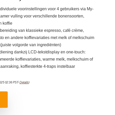
ndividuele voorinstellingen voor 4 gebruikers via My-
amer vulling voor verschillende bonensoorten,
 koffie
 bereiding van klassieke espresso, café crème,
to en andere koffievariaties met melk of melkschuim
(juiste volgorde van ingrediënten)
diening dankzij LCD-tekstdisplay en one-touch:
meerde koffievariaties, warme melk, melkschuim of
anraking, koffiesterkte 4-traps instelbaar
2025 02:36 PST-
Details
)