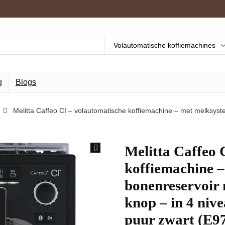
Volautomatische koffiemachines
g
Blogs
Melitta Caffeo CI – volautomatische koffiemachine – met melksyst
Melitta Caffeo 
koffiemachine –
bonenreservoir 
knop – in 4 nive
puur zwart (E9