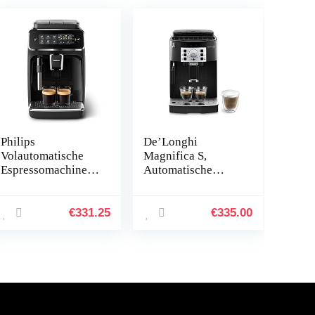
Philips
De’Longhi
Volautomatische
Magnifica S,
Espressomachine
Automatische
Series 3200,
Koffiezetapparaat
Klassieke
van Bonen tot
melkopschuimer,
Kopje Koffie,
€
331.25
€
335.00
Digitaal touch
Espresso en
display, 1,8L
Cappuccino
Waterreservoir,
Apparaat,
275g
ECAM22.110.B,
Bonenreservoir,
Zwart
Afneenbare
zetgroep,