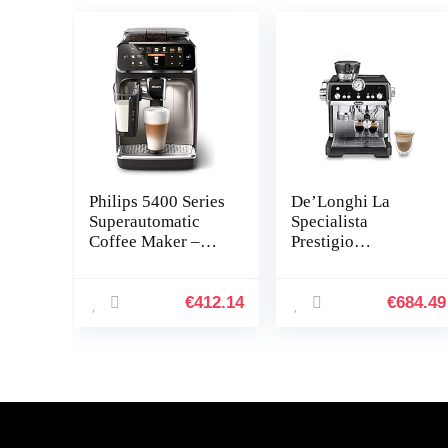
Philips 5400 Series
De’Longhi La
Superautomatic
Specialista
Coffee Maker –
Prestigio
LatteGo Milk
EC9355.BM,
System, 12 Coffee
Pistonmachine met
Varieties, Intuitive
bonenmaler en My
€
412.14
€
684.49
Display, 4 User
Latte Art
Profiles, Chrome
Stoompijpje, Semi-
(EP5447/90)
Automatisch,
Inclusief Barista
Kit, Zwart