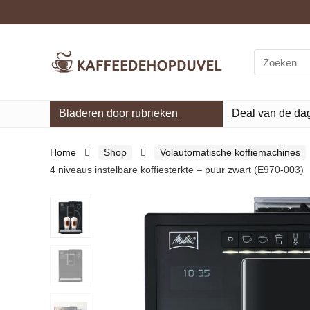
Search
for:
Bladeren door rubrieken
Deal van de da
Home
Shop
Volautomatische koffiemachines
4 niveaus instelbare koffiesterkte – puur zwart (E970-003)