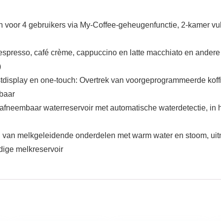
gen voor 4 gebruikers via My-Coffee-geheugenfunctie, 2-kamer vu
 espresso, café crème, cappuccino en latte macchiato en andere
)
stdisplay en one-touch: Overtrek van voorgeprogrammeerde koff
lbaar
fneembaar waterreservoir met automatische waterdetectie, in ho
ng van melkgeleidende onderdelen met warm water en stoom, uit
ige melkreservoir