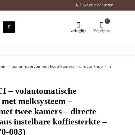
Nieuws en blogs lezen
0
verlanglijst
Vergelijken
eem – bonenreservoir met twee kamers – directe knop – in
CI – volautomatische
 met melksysteem –
met twee kamers – directe
aus instelbare koffiesterkte –
70-003)