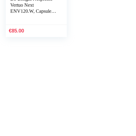
Vertuo Next
ENV120.W, Capsule
Koffiemachine, Portie
Grootte Koffiemachine,
5 Kopmaten, Centrifusie
€
85.00
Technologie,
Welkomstset Inclusief,
White