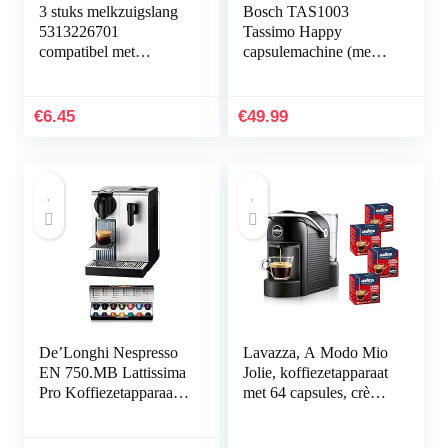
3 stuks melkzuigslang
Bosch TAS1003
5313226701
Tassimo Happy
compatibel met
capsulemachine (meer
Nespresso DeLonghi
dan 70 dranken,
EN520, EN550
volautomatisch,
Lattissima/Lattissima
geschikt voor alle
€
6.45
€
49.99
Touch machine
kopjes, eenvoudige
bereiding, 1.400 watt),
Rood
De’Longhi Nespresso
Lavazza, A Modo Mio
EN 750.MB Lattissima
Jolie, koffiezetapparaat
Pro Koffiezetapparaat,
met 64 capsules, crème
1400 watt, zilver
en smaak klassiek
inbegrepen, stil,