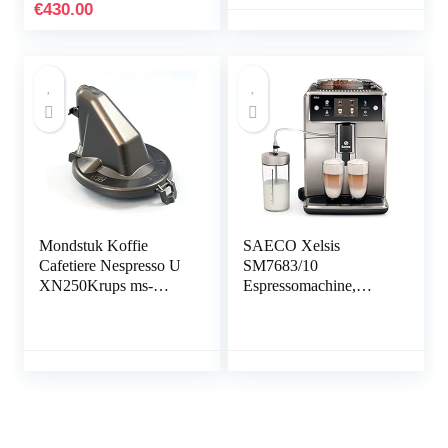
afneembare beker,
€
430.00
automatische
uitschakeling, wasbare
componenten, zwart
Mondstuk Koffie
SAECO Xelsis
Cafetiere Nespresso U
SM7683/10
XN250Krups ms-
Espressomachine,
623323
super automatisch met
touchscreen,
roestvrijstalen voorkant