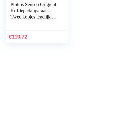
Philips Senseo Original
Koffiepadapparaat –
Twee kopjes tegelijk –
Met crèmelaagje –
Koffieboosttechnologie
voor een rijkere smaak –
€
119.72
Intensiteitselectie –
Zwart – HD6554/68