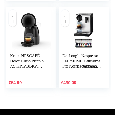
(CSA240/60)
waterreservoir –
Automatische
uitschakeling – Crema
laagje – HD7865/00
Krups NESCAFÉ
De’Longhi Nespresso
Dolce Gusto Piccolo
EN 750.MB Lattissima
XS KP1A3BKA
Pro Koffiezetapparaat,
Zwart
1400 watt, zilver
€
54.99
€
430.00