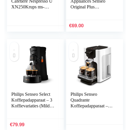
Cafetiere Nespresso U
Appliances Senseo
XN250Krups ms-
Original Plus
623323
Koffiepadapparaat. 2
Koffievariaties. Zet 1
of 2 Kopjes Tegelijk.
€
69.00
0.7L Waterreservoir.
Matte afwerking.
Intensiteit selectie.
Zwart (CSA210/60)
Philips Senseo Select
Philips Senseo
Koffiepadapparaat – 3
Quadrante
Koffievariaties (Mild,
Koffiepadapparaat –
Sterk, Krachtig) – Zet 1
Zet 2 kopjes koffie –
of 2 Kopjes Tegelijk –
Koffieboosttechnologie
0.9L Waterreservoir –
– Instelbare lekbak –
€
79.99
Verstelbare tuit – Zwart
Verwijderbaar