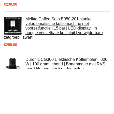
€
230.96
Melitta Caffeo Solo E950-201 slanke
volautomatische koffiemachine met
voorzetfunctie | 15 bar | LED-display | in
hoogte verstelbare koffietuit | verwijderbare
zetgroep | zwart
€
299.00
Duronic CG300 Elektrische Koffiemolen | 300
W | 100 gram inhoud | Bonenmaler met RVS
mes | Notenmaler Kruidenmolen
Specerijenmolen | Mini Wet & Dry Blender |
Voor Zelfgemaakte Babyvoeding
De'longhi Dedica KG 520.M elektrische
koffiemolen, volledig metalen behuizing,
roestvrijstalen conische molen, instelbare
maalinstelling, zilver