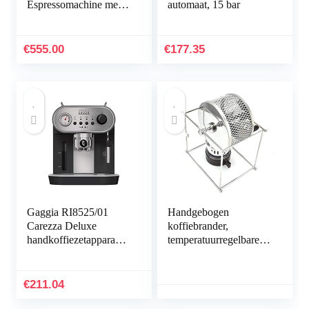
Espressomachine met
automaat, 15 bar
Handmatige
Melkopschuimer en
Koffiemolen –
€
555.00
€
177.35
Automatisch Malen,
Instelbaar Melkschuim,
Melkkan met
Temperatuurregeling –
Geborsteld Roestvrij
Staal
Gaggia RI8525/01
Handgebogen
Carezza Deluxe
koffiebrander,
handkoffiezetapparaat
temperatuurregelbare
voor gemalen koffie en
koffiebonenbrander
pads, 230V, 50Hz,
Roestvrij staal met
1900W, grijs/zwart
rechthoekige steun
€
211.04
voor braden