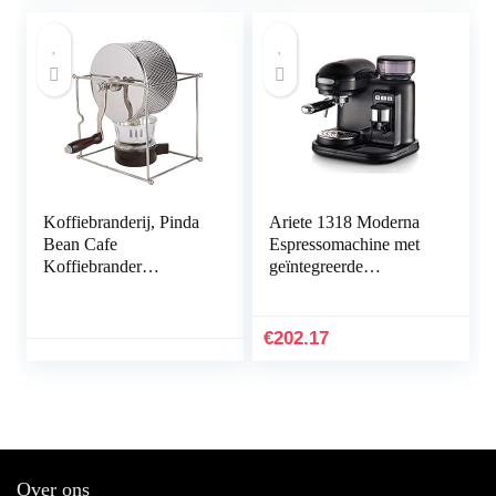
Koffiebranderij, Pinda
Ariete 1318 Moderna
Bean Cafe
Espressomachine met
Koffiebrander
geïntegreerde
Handmatige
koffiemolen voor
Koffiebrander
granen en gemalen
Roosteren
koffie,
€
202.17
Koffiezetapparaat voor
melkopschuimer, 1
Koffiebonen voor
filter, 1080 W, 800 cc,
Familie
zwart
Over ons