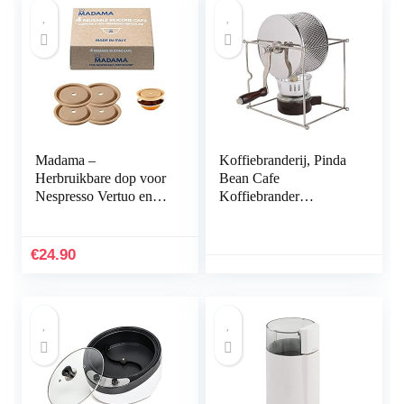
Madama –
Koffiebranderij, Pinda
Herbruikbare dop voor
Bean Cafe
Nespresso Vertuo en
Koffiebrander
VertuoLine-capsules,
Handmatige
hervulbaar en
Koffiebrander
compatibel.
Roosteren
€
24.90
Voedselveilig silicone.
Koffiezetapparaat voor
100% Gemaakt in
Koffiebonen voor
Italië. Set van 4
Familie
doppen.