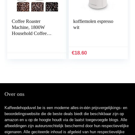
Coffee Roaster
koffiemolen espresso
Machine, 1800W
wit
Household Coffee
Bean Roaster, Electric
Coffee Bean Roaster,
0-240℃ Adjustable,
€
18.60
45° Inclined Surface,
800g Capacity
Over ons
Kaffeedehopduvel.be is een moderne alles-in-één prijsvergelijkings- en
beoordelingswebsite die de beste deals biedt die beschikbaar zijn op
amazon en u op de hoogte houdt via de laatst toegevoegde blogs. Alle
afbeeldingen zijn auteursrechtelijk beschermd door hun respectievelijke
eigenaren. Alle geciteerde inhoud is afgeleid van hun respectievelijke