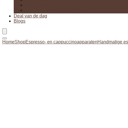
Perculators
Volautomatische koffiemachines
Deal van de dag
Blogs
Home
Shop
Espresso- en cappuccinoapparaten
Handmatige e