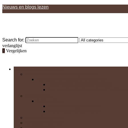
Nieuws en blogs lezen
Search for:
verlanglijst
0
Vergelijken
Bladeren door rubrieken
Espresso- en cappuccinoapparaten
Espresso- en cappuccinoapparaten
Handmatige espressomachines
Semi-automatische espressomachines
Koffiemolens
Koffiemolens
Elektrische slijpmachines
Handmatige koffiemolens
Filterkoffieapparaat
Eenkopsmachines
Koffiebranders