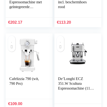
Espressomachine met
incl. beschermhoes
geïntegreerde
rood
koffiemolen voor
granen en gemalen
koffie,
€
202.17
€
113.20
melkopschuimer, 1
filter, 1080 W, 800 cc,
zwart
Cafelizzia 790 (wit,
De’Longhi ECZ
790 Pro)
351.W Scultura
Espressomachine (1100
W), 1,4 liter, wit
€
109.00