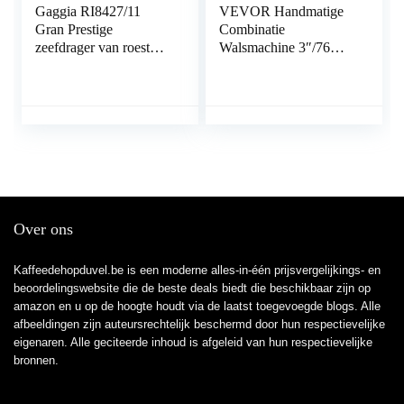
Gaggia RI8427/11
VEVOR Handmatige
Gran Prestige
Combinatie
zeefdrager van roestvrij
Walsmachine 3″/76
staal met panarello, 15
mm Juwelier
bar druk, zilver
Koudwalsen van
Metaal Walserij Met
Over ons
Kaffeedehopduvel.be is een moderne alles-in-één prijsvergelijkings- en
beoordelingswebsite die de beste deals biedt die beschikbaar zijn op
amazon en u op de hoogte houdt via de laatst toegevoegde blogs. Alle
afbeeldingen zijn auteursrechtelijk beschermd door hun respectievelijke
eigenaren. Alle geciteerde inhoud is afgeleid van hun respectievelijke
bronnen.