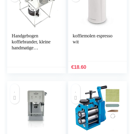
Handgebogen
koffiemolen espresso
koffiebrander, kleine
wit
handmatige
koffiebrander
Roestvrijstalen
huishouden voor het
€
18.60
roosteren van
koffiebonen