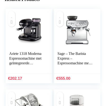
Ariete 1318 Moderna
Sage – The Barista
Espressomachine met
Express –
geïntegreerde
Espressomachine met
koffiemolen voor
Handmatige
granen en gemalen
Melkopschuimer en
koffie,
Koffiemolen –
€
202.17
€
555.00
melkopschuimer, 1
Automatisch Malen,
filter, 1080 W, 800 cc,
Instelbaar Melkschuim,
zwart
Melkkan met
Temperatuurregeling –
Geborsteld Roestvrij
Staal