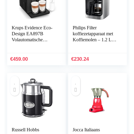
Krups Evidence Eco-
Philips Filter
Design EA897B
koffiezetapparaat met
Volautomatische
Koffiemolen – 1.2 L
koffiemachine, Eco-
Glazen Kan, tot 12
design – duurzaam
Kopjes, Zwart/Metal
ontworpen, 62%
(HD7767/00)
€
459.00
€
230.24
gerecycled plastic,
Quattro Force,
melkdranken, 8
koffierecepten
Russell Hobbs
Jocca Italiaans