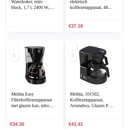
Waterkoker, retro
elektrisch
black, 1,7 l, 2400 W,
koffiezetapparaat, 480
snelkookfunctie,
W
watertemperatuurweerg
ave in retrodesign,
€
37.18
vulniveaumarkering,
geoptimaliseerde
schenktuit, vintage
21671-70
Melitta Easy
Melitta, 101502,
Filterkoffiezetapparaat
Koffiezetapparaat,
met glazen kan, inhoud
Aromaboy, Glazen Pot
10 kopjes (125 ml),
Voor 2 Kopjes,
zwart
Filterelement, Zwart
€
34.30
€
41.41