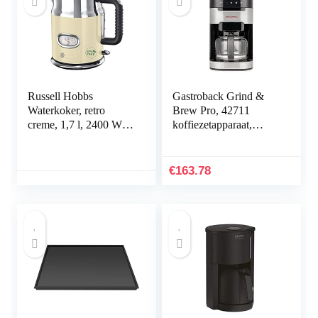
Russell Hobbs
Gastroback Grind &
Waterkoker, retro
Brew Pro, 42711
creme, 1,7 l, 2400 W,
koffiezetapparaat,
snelkookfunctie,
filterkoffiezetapparaat
watertemperatuurweerg
met geïntegreerde
ave in retrodesign,
maalwerk, kegelmolen
€
163.78
vulniveaumarkering,
met 8 maalstanden,
geoptimaliseerde
soft-touch LCD-
schenktuit, vintage
display, glazen kan, 12
21672-70
kops, zwart/roestvrij