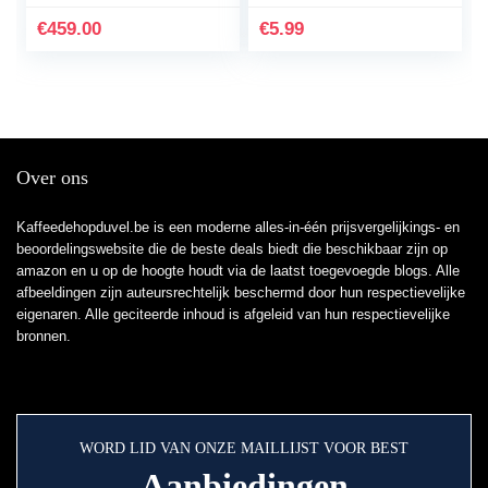
design – duurzaam
Krups, Nespresso,
ontworpen, 62%
AEG, Jura, Delonghi,
€
459.00
€
5.99
gerecycled plastic,
Miele
Quattro Force,
melkdranken, 8
koffierecepten
Over ons
Kaffeedehopduvel.be is een moderne alles-in-één prijsvergelijkings- en
beoordelingswebsite die de beste deals biedt die beschikbaar zijn op
amazon en u op de hoogte houdt via de laatst toegevoegde blogs. Alle
afbeeldingen zijn auteursrechtelijk beschermd door hun respectievelijke
eigenaren. Alle geciteerde inhoud is afgeleid van hun respectievelijke
bronnen.
WORD LID VAN ONZE MAILLIJST VOOR BEST
Aanbiedingen