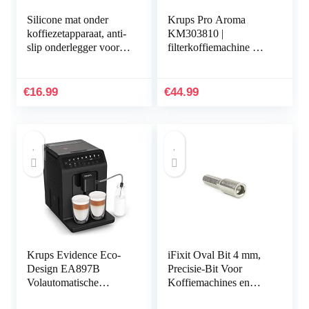
Silicone mat onder
Krups Pro Aroma
koffiezetapparaat, anti-
KM303810 |
slip onderlegger voor
filterkoffiemachine met
koffieautomaat,
inhoud van 1 liter | met
Barista-accessoires
thermosfles | 800 watt |
voor 10-15 kopjes
€
16.99
€
44.99
koffie | zwart
Krups Evidence Eco-
iFixit Oval Bit 4 mm,
Design EA897B
Precisie-Bit Voor
Volautomatische
Koffiemachines en
koffiemachine, Eco-
Volautomaten Van