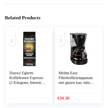
Related Products
Douwe Egberts
Melitta Easy
Koffiebonen Espresso
Filterkoffiezetapparaat
(2 Kilogram, Intensiteit
met glazen kan, inhoud
09/09, Dark Roast
10 kopjes (125 ml),
Koffie), 4 x 500 Gram
zwart
€
34.30