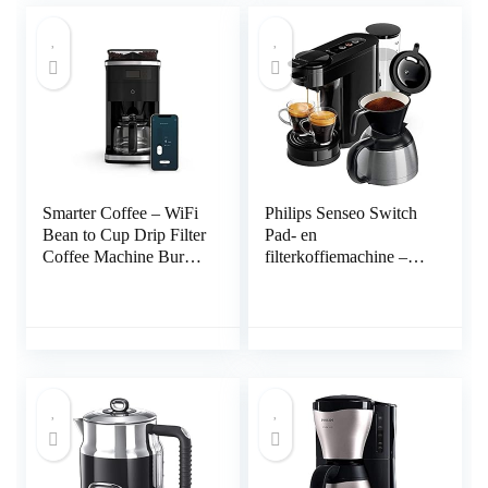
Smarter Coffee – WiFi
Philips Senseo Switch
Bean to Cup Drip Filter
Pad- en
Coffee Machine Burr
filterkoffiemachine – 7
Grinder Anti-Drop
Koppen koffie –
1.5L Carafe Keep
Waterreservoir 1 liter –
Warm Black, grey,
Intensiteitselectie –
white panels LED
Filter koffie –
display Smart App
Thermische kan –
Remote Brew (2020
Geschikt voor Senseo
2nd Generation) EU
pads – Zwart –
HD6592/60