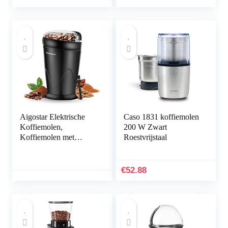
Keuken Coffee Shop
huishoudelijke
apparaten
Aigostar Elektrische
Caso 1831 koffiemolen
Koffiemolen,
200 W Zwart
Koffiemolen met
Roestvrijstaal
Roestvrijstalen Mesjes,
Capaciteit 60gr met
Schoonmaakborstel,
€
52.88
Transparante Deksel,
BPA-vrij, Zwart