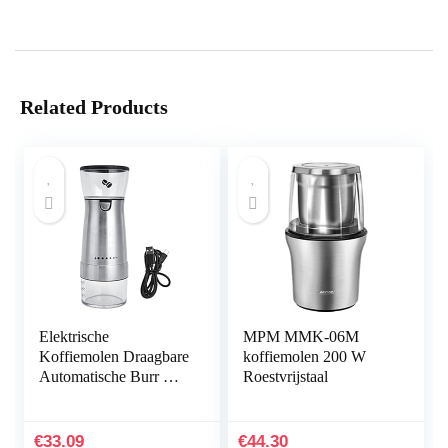
Related Products
Elektrische
MPM MMK-06M
Koffiemolen Draagbare
koffiemolen 200 W
Automatische Burr Mill
Roestvrijstaal
Koffiemolen Rvs
Koffieboon Grinder &
Spice Grinder voor
€
33.09
€
44.30