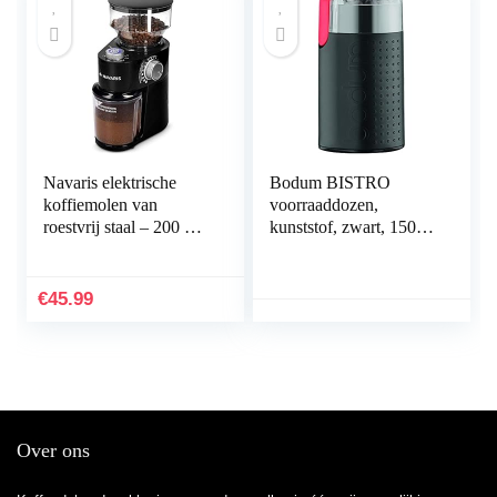
Materialen,
Gebruiksvriendelijk
Navaris elektrische
Bodum BISTRO
koffiemolen van
voorraaddozen,
roestvrij staal – 200 W
kunststof, zwart, 150
– Professionele molen
W
voor 14 kopjes –
Bonenmaler met 18
€
45.99
maalgraden – Zwart
Over ons