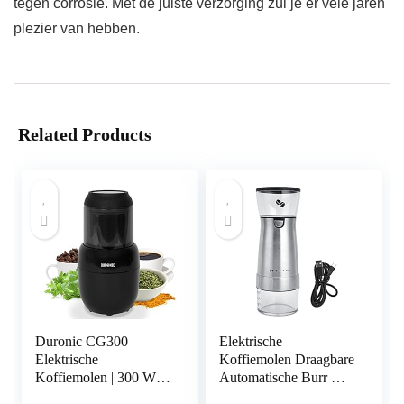
tegen corrosie. Met de juiste verzorging zul je er vele jaren
plezier van hebben.
Related Products
Duronic CG300
Elektrische
Elektrische
Koffiemolen Draagbare
Koffiemolen | 300 W |
Automatische Burr Mill
100 gram inhoud |
Koffiemolen Rvs