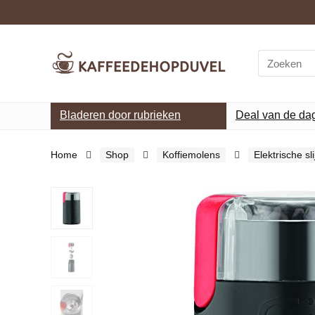
Search
for:
Bladeren door rubrieken
Deal van de da
Home
Shop
Koffiemolens
Elektrische s