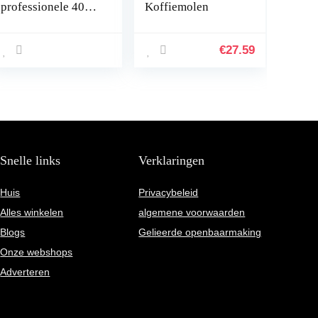
professionele 400
Koffiemolen
W, 3 ounces
elektrische
koffiemolen, molen
€
27.59
machine, instelbare
maalgraad met
roestvrijstalen
lemmet voor
bonen, noten,
zaden, kruiden,
specerijen
Snelle links
Verklaringen
Huis
Privacybeleid
Alles winkelen
algemene voorwaarden
Blogs
Gelieerde openbaarmaking
Onze webshops
Adverteren