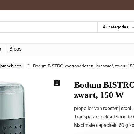
All categories
g
Blogs
lijpmachines
Bodum BISTRO voorraaddozen, kunststof, zwart, 15
Bodum BISTRO v
zwart, 150 W
propeller van roestvrij staa
Transparant deksel voor de
Maximale capaciteit: 60 g k