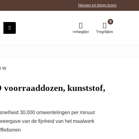
Nieuws en blogs lezen
0
verlanglijst
Vergelijken
0 W
oorraaddozen, kunststof,
l, snelheid 30.000 omwentelingen per minuut
 weergave van de fijnheid van het maalwerk
offiebonen