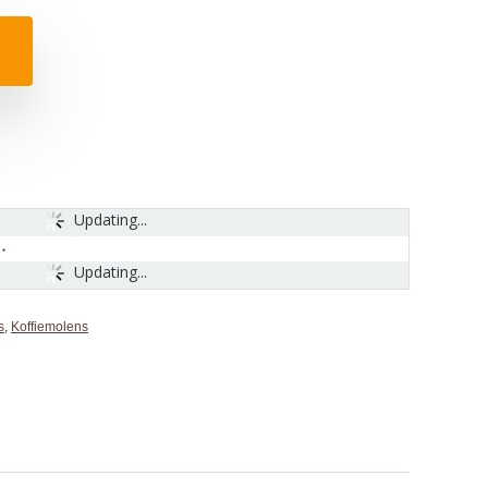
Updating...
Updating...
s
,
Koffiemolens