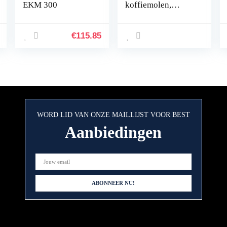
EKM 300
koffiemolen,
kruidenmolen,
granen en zaden,
0% BPA. 25000
€
115.85
omw/min, 200 W,
capaciteit 75 g,
messen van
roestvrij staal,
afneembare kom en
maatlepel
WORD LID VAN ONZE MAILLIJST VOOR BEST
Aanbiedingen