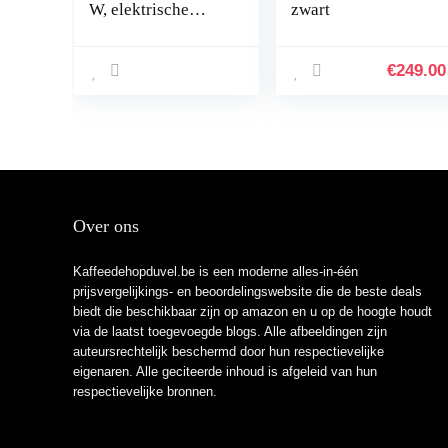
W, elektrische
zwart
koffiemolen voor
bonen, noten en
graanmolen, met
€
249.00
304 roestvrij stalen
messen, 50 g
capaciteit, zwart
Over ons
Kaffeedehopduvel.be is een moderne alles-in-één
prijsvergelijkings- en beoordelingswebsite die de beste deals
biedt die beschikbaar zijn op amazon en u op de hoogte houdt
via de laatst toegevoegde blogs. Alle afbeeldingen zijn
auteursrechtelijk beschermd door hun respectievelijke
eigenaren. Alle geciteerde inhoud is afgeleid van hun
respectievelijke bronnen.