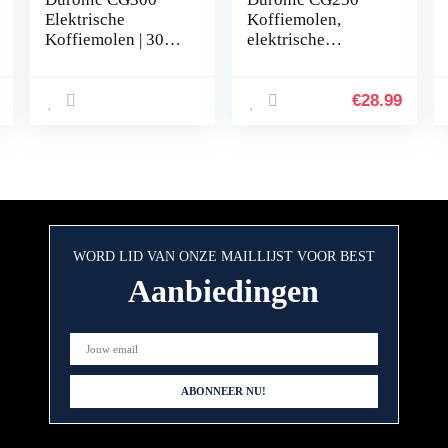
Elektrische
Koffiemolen,
Koffiemolen | 300
elektrische
W | 100 gram
koffiemolen, 250
inhoud |
watt, graanmolen
Bonenmaler met
met 75 g inhoud,
€
28.99
RVS mes |
koffiemolen voor
Notenmaler
koffiebonen,
Kruidenmolen
specerijen, kruiden,
Specerijenmolen |
noten, granen,
Mini Wet & Dry
molen voor
Blender | Voor
gemalen cafés
Zelfgemaakte
WORD LID VAN ONZE MAILLIJST VOOR BEST
Babyvoeding
Aanbiedingen