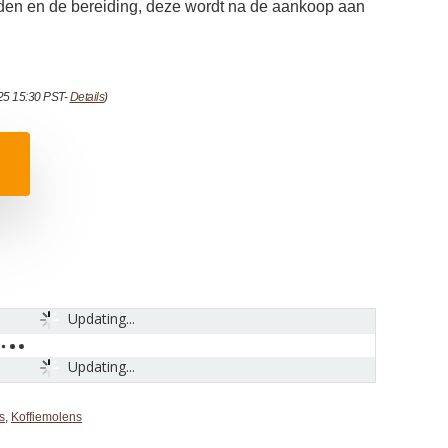
eden en de bereiding, deze wordt na de aankoop aan
025 15:30 PST-
Details
)
Updating...
Updating...
s
,
Koffiemolens