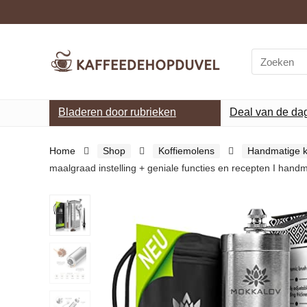
Search
for:
Bladeren door rubrieken
Deal van de da
Home
Shop
Koffiemolens
Handmatige k
maalgraad instelling + geniale functies en recepten I hand