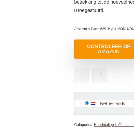
betrekking tot de hoeveelh
u toegestuurd.
Amazon.nl Price:
€
29.96
(as of 06/11/2
CONTROLEER OP
AMAZON
Netherlands
-
Categories:
Handmatige koffiemolen