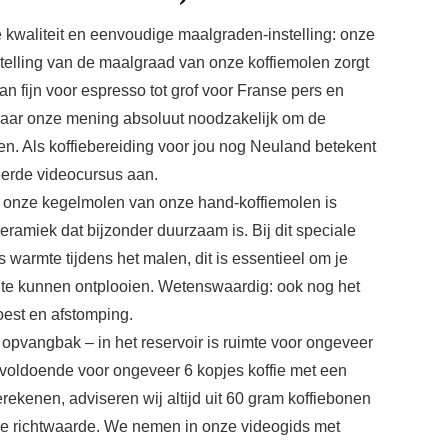
 kwaliteit en eenvoudige maalgraden-instelling: onze
stelling van de maalgraad van onze koffiemolen zorgt
n fijn voor espresso tot grof voor Franse pers en
is naar onze mening absoluut noodzakelijk om de
jgen. Als koffiebereiding voor jou nog Neuland betekent
erde videocursus aan.
– onze kegelmolen van onze hand-koffiemolen is
amiek dat bijzonder duurzaam is. Bij dit speciale
s warmte tijdens het malen, dit is essentieel om je
 te kunnen ontplooien. Wetenswaardig: ook nog het
est en afstomping.
 opvangbak – in het reservoir is ruimte voor ongeveer
s voldoende voor ongeveer 6 kopjes koffie met een
ekenen, adviseren wij altijd uit 60 gram koffiebonen
ische richtwaarde. We nemen in onze videogids met