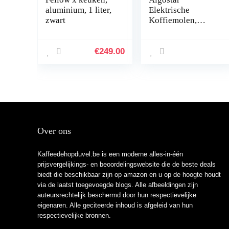
aluminium, 1 liter,
Elektrische
zwart
Koffiemolen,
Koffiemolen met
Roestvrijstalen
Mesjes, Capaciteit
€
249.00
60gr met
Schoonmaakborstel
, Transparante
Deksel, BPA-vrij,
Zwart
Over ons
Kaffeedehopduvel.be is een moderne alles-in-één
prijsvergelijkings- en beoordelingswebsite die de beste deals
biedt die beschikbaar zijn op amazon en u op de hoogte houdt
via de laatst toegevoegde blogs. Alle afbeeldingen zijn
auteursrechtelijk beschermd door hun respectievelijke
eigenaren. Alle geciteerde inhoud is afgeleid van hun
respectievelijke bronnen.