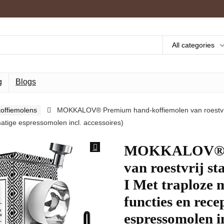
All categories
g
Blogs
offiemolens
MOKKALOV® Premium hand-koffiemolen van roestvrij
matige espressomolen incl. accessoires)
MOKKALOV® Pr
van roestvrij s
I Met traploze m
functies en rec
espressomolen in