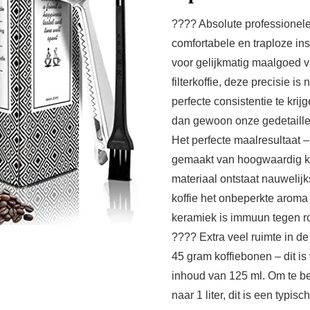
???? Absolute professionele
comfortabele en traploze in
voor gelijkmatig maalgoed va
filterkoffie, deze precisie 
perfecte consistentie te kri
dan gewoon onze gedetaille
Het perfecte maalresultaat 
gemaakt van hoogwaardig ker
materiaal ontstaat nauwelijk
koffie het onbeperkte aroma
keramiek is immuun tegen ro
???? Extra veel ruimte in de
45 gram koffiebonen – dit i
inhoud van 125 ml. Om te ber
naar 1 liter, dit is een typ