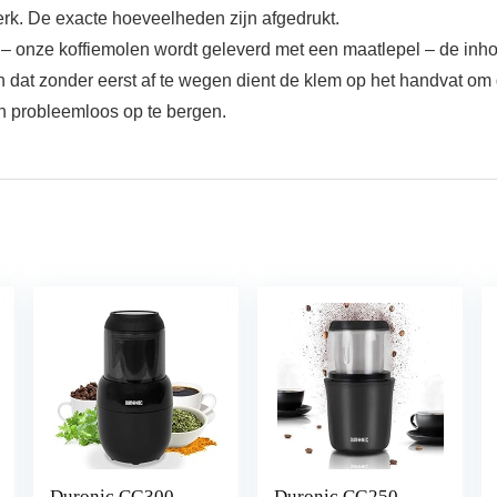
rk. De exacte hoeveelheden zijn afgedrukt.
n – onze koffiemolen wordt geleverd met een maatlepel – de inho
n en dat zonder eerst af te wegen dient de klem op het handvat o
en probleemloos op te bergen.
Duronic CG300
Duronic CG250