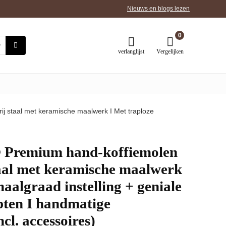
Nieuws en blogs lezen
0
verlanglijst
Vergelijken
 staal met keramische maalwerk I Met traploze
emium hand-koffiemolen
taal met keramische maalwerk
aalgraad instelling + geniale
epten I handmatige
cl. accessoires)