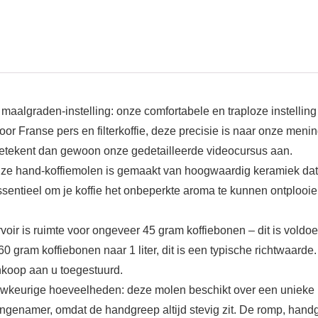
maalgraden-instelling: onze comfortabele en traploze instellin
voor Franse pers en filterkoffie, deze precisie is naar onze men
 betekent dan gewoon onze gedetailleerde videocursus aan.
ze hand-koffiemolen is gemaakt van hoogwaardig keramiek dat b
 essentieel om je koffie het onbeperkte aroma te kunnen ontplo
rvoir is ruimte voor ongeveer 45 gram koffiebonen – dit is vold
 60 gram koffiebonen naar 1 liter, dit is een typische richtwaar
nkoop aan u toegestuurd.
uwkeurige hoeveelheden: deze molen beschikt over een unieke 
 aangenamer, omdat de handgreep altijd stevig zit. De romp, ha