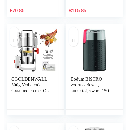
€
70.85
€
115.85
CGOLDENWALL
Bodum BISTRO
300g Verbeterde
voorraaddozen,
Graanmolen met Open-
kunststof, zwart, 150
Deksel-Stop Uniek
W
Veiligheidsontwerp
Elektrische Molen Voor
Droog Materiaal Zoals
Kruiden/Graan/Specerij
en/Peper met Duitse