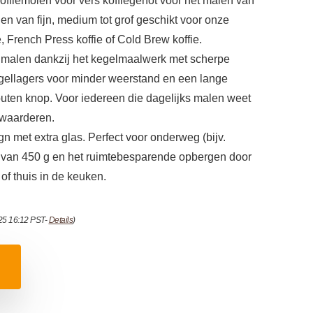
offiemolen voor vers koffiegenot voor het malen van
n van fijn, medium tot grof geschikt voor onze
, French Press koffie of Cold Brew koffie.
 malen dankzij het kegelmaalwerk met scherpe
kogellagers voor minder weerstand en een lange
ten knop. Voor iedereen die dagelijks malen weet
e waarderen.
 met extra glas. Perfect voor onderweg (bijv.
 van 450 g en het ruimtebesparende opbergen door
f thuis in de keuken.
025 16:12 PST-
Details
)