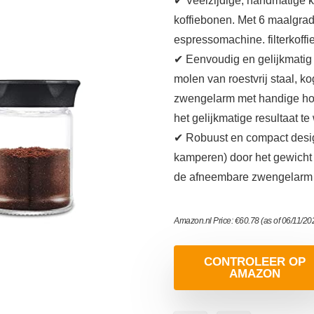
✔ Veelzijdige, handmatige k
koffiebonen. Met 6 maalgrade
espressomachine. filterkoffie
✔ Eenvoudig en gelijkmatig
molen van roestvrij staal, 
zwengelarm met handige hou
het gelijkmatige resultaat t
✔ Robuust en compact design
kamperen) door het gewicht
de afneembare zwengelarm o
Amazon.nl Price:
€
60.78
(as of 06/11/2
CONTROLEER OP
AMAZON