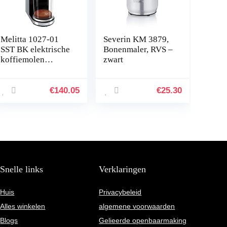
Melitta 1027-01
Severin KM 3879,
SST BK elektrische
Bonenmaler, RVS –
koffiemolen
zwart
Calibra met
kegelmaalwerk en
LCD-display, en
€
140.05
€
25.30
geïntegreerde
weegschaal, 39
maalgradeninstelli
ngen, capaciteit:
375 g, 160,
zwart/roestvrij
staal
Snelle links
Verklaringen
Huis
Privacybeleid
Alles winkelen
algemene voorwaarden
Blogs
Gelieerde openbaarmaking