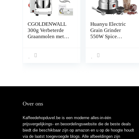
CGOLDENWALL
Huanyu Electric
300g Verbeterde
Grain Grinder
Graanmolen met
550W Spice
Open-Deksel-Stop
Grinder electric
Uniek
Coffee Grinder
Veiligheidsontwerp
Portable Grinder
Elektrische Molen
for coffee beans
Voor Droog
spices pepper
Materiaal Zoals
seasoning nuts
Kruiden/Graan/Spe
medicine
cerijen/Peper met
Duitse Handleiding
Over ons
Kaffeedehopduvel.be is een moderne alles-in-één
prijsvergelijkings- en beoordelingswebsite die de beste deals
biedt die beschikbaar zijn op amazon en u op de hoogte houdt
via de laatst toegevoegde blogs. Alle afbeeldingen zijn