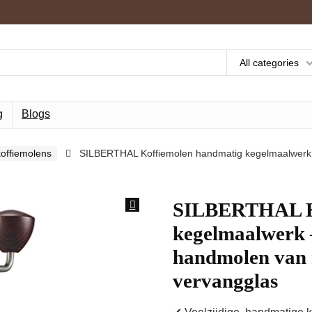
All categories
g
Blogs
offiemolens
SILBERTHAL Koffiemolen handmatig kegelmaalwerk – 
SILBERTHAL Ko
kegelmaalwerk 
handmolen van ro
vervangglas