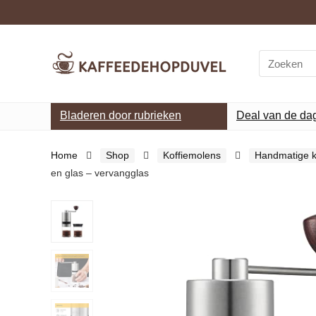
Search
for:
Bladeren door rubrieken
Deal van de da
Home
Shop
Koffiemolens
Handmatige k
en glas – vervangglas