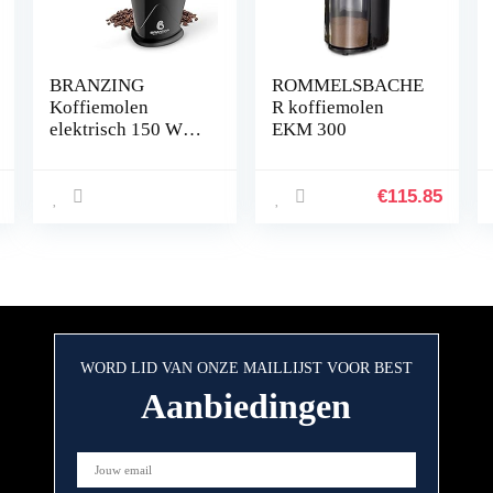
BRANZING
ROMMELSBACHE
Koffiemolen
R koffiemolen
elektrisch 150 W −
EKM 300
Stille molen voor
koffiebonen, noten,
specerijen, kruiden,
€
115.85
granen – 60 g
inhoud, incl.
penseel
WORD LID VAN ONZE MAILLIJST VOOR BEST
Aanbiedingen