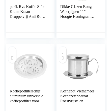
perfk Rvs Koffie Sifon
Dikke Glazen Bong
Kraan Kraan
Waterpijpen 11″
Druppelvrij Anti Roest
Hoogte Honingraat
voor België
heady Bongs met
Koninklijke Familie
14mm kulho (Groen)
Balans Sifon Koffie
Waterkoker Pot
Vervangt:, gouden
Koffiepotfilterschijf,
Koffiepot Vietnamees
aluminium universele
Koffiezetapparaat
koffiepotfilter voor
Roestvrijstalen
koffiezetten 3 porties
Koffiekopje
Huishoudelijk