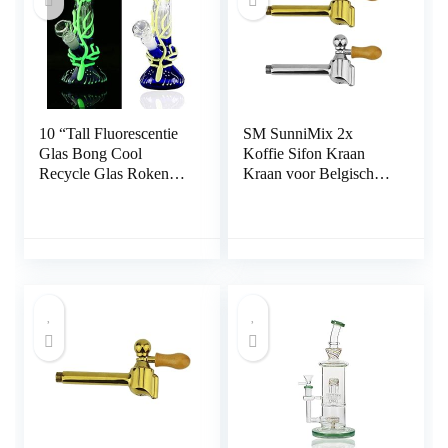
10 “Tall Fluorescentie
SM SunniMix 2x
Glas Bong Cool
Koffie Sifon Kraan
Recycle Glas Roken
Kraan voor Belgische
Verlichten Bongs
Sifon Koffiezetapparaat
Waterpijp met 14mm
Vervanging
Downstem Bowl
(Blauw-B)