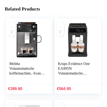
Related Products
Melitta
Krups Evidence One
Volautomatische
EA895N
koffiemachine, Avanza
Volautomatische
Series 600, Art. Nr.
koffiemachine, Handig
6767843, roestvrij
melksysteem, 12
staal, 1450 W, 1,5 liter,
verschillende
€
399.80
€
564.95
Mystic Titiaan
drankvariaties