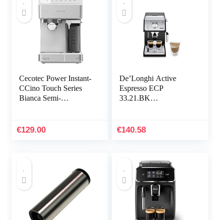
Cecotec Power Instant-
De’Longhi Active
CCino Touch Series
Espresso ECP
Bianca Semi-
33.21.BK
automatisch
Professionele
koffiezetapparaat,
espressomachine met
melktank,
aluminium afwerking,
€
129.00
€
140.58
aanraakbedieningspane
incl. traditioneel
el, 20 bar druk,
melkschuimmondstuk,
thermoblock, 1350 W,
kopjeswarmer en
roestvrij staal, wit
warmwaterfunctie,
zwart