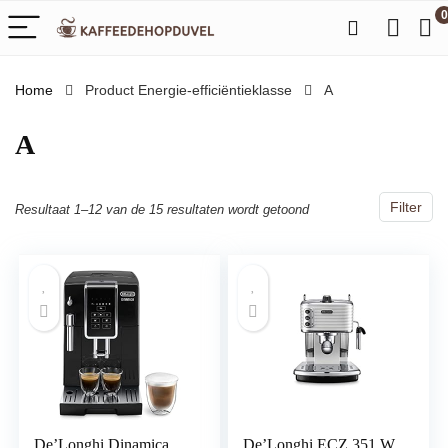
0
Home
Product Energie-efficiëntieklasse
‎A
‎A
Filter
Resultaat 1–12 van de 15 resultaten wordt getoond
De’Longhi Dinamica
De’Longhi ECZ 351.W