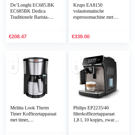
De’Longhi EC685.BK
Krups EA8150
EC685BK Dedica
volautomatische
Traditionele Barista-
espressomachine met
Pomp
groot LCD-scherm –
Espressomachine,20 x
Temperatuur en
35 x 38 cm, Zwart
maalgraad instelbaar
€
208.47
€
339.00
Melitta Look Therm
Philips EP2235/40
Timer Koffiezetapparaat
filterkoffiezetapparaat
met timer,
1,8 l, 10 kopjes, zwart
filterkoffiezetapparaat
koffiezetapparaat
met thermoskan van