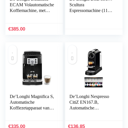
ECAM Volautomatische
Scultura
Koffiemachine, met
Espressomachine (1100
Melkopschuimer, 2-
W), 1,4 liter, wit
Kops Functie, Zwart
€
385.00
De’Longhi Magnifica S,
De’Longhi Nespresso
Automatische
CitiZ EN167.B,
Koffiezetapparaat van
Automatische
Bonen tot Kopje Koffie,
Koffiemachine, Capsule
Espresso en Cappuccino
Koffiemachine voor
Apparaat,
Één Kopje, Compact
€
335.00
€
136.85