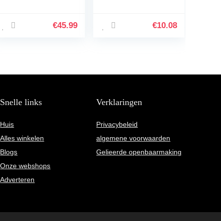
5513227891
5513270219
7313251451 met
ECAM21.116 117
borsteltje voor
ESAM03.110
€
45.99
€
10.08
ECAM ETAM
04.110 ESAM 5400
PrimaDonna
6900
Magnifica Eletta
Cappuccino
koffiezetapparaat
koffiemachine
zeteenheid
Snelle links
Verklaringen
Huis
Privacybeleid
Alles winkelen
algemene voorwaarden
Blogs
Gelieerde openbaarmaking
Onze webshops
Adverteren