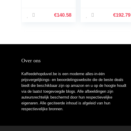
Professionele
2 Koffies, Touch
espressomachine
Display, Klassieke
met aluminium
Melkopschuimer,
€
140.58
€
192.79
afwerking, incl.
Keramische Maler,
traditioneel
Mat Zwart
melkschuimmondst
(EP2220/10)
uk, kopjeswarmer
en
warmwaterfunctie,
zwart
Over ons
Kaffeedehopduvel.be is een moderne alles-in-één
prijsvergelijkings- en beoordelingswebsite die de beste deals
biedt die beschikbaar zijn op amazon en u op de hoogte houdt
via de laatst toegevoegde blogs. Alle afbeeldingen zijn
auteursrechtelijk beschermd door hun respectievelijke
eigenaren. Alle geciteerde inhoud is afgeleid van hun
respectievelijke bronnen.