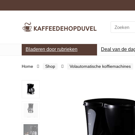
Search
for:
Bladeren door rubrieken
Deal van de da
Home
Shop
Volautomatische koffiemachines