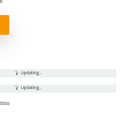
m
Updating...
Updating...
chines