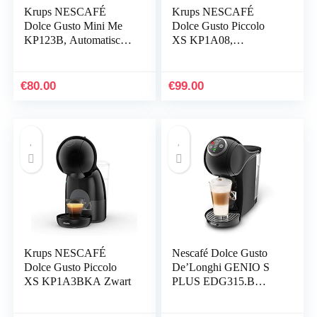
Krups NESCAFÉ
Krups NESCAFÉ
Dolce Gusto Mini Me
Dolce Gusto Piccolo
KP123B, Automatische
XS KP1A08,
koffiemachine voor
Handmatige
capsule, Compacte en
koffiemachine voor
geavanceerde
capsules, Compacte en
€
80.00
€
99.00
hogedrukmachine (15
geavanceerde
bar), Snelle en
hogedrukmachine (15
gemakkelijke bereiding,
bar), Snelle en
Grijs
gemakkelijke bereiding,
Zwart
Krups NESCAFÉ
Nescafé Dolce Gusto
Dolce Gusto Piccolo
De’Longhi GENIO S
XS KP1A3BKA Zwart
PLUS EDG315.B
Koffiezetapparaat voor
espresso en andere