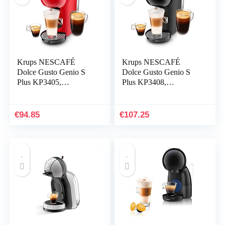
Krups NESCAFÉ
Krups NESCAFÉ
Dolce Gusto Genio S
Dolce Gusto Genio S
Plus KP3405,
Plus KP3408,
Automatische
espressomachine en
koffiemachine voor
andere dranken in
capsules, Espresso
capsules, automatisch,
€
94.85
€
107.25
Boost,
zwart
Temperatuurkeuze,
Warme en koude
dranken, Pompdruk met
15 bar, 0,8 L, Rood