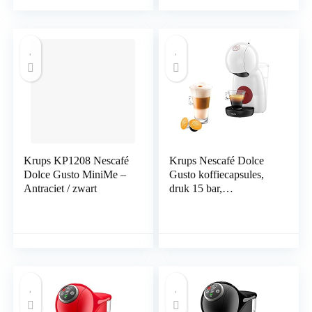
waterreservoir van 0,8
liter, 19 bar, zwart
koper, Stiftung
Warentest testwinnaar
2023
Krups KP1208 Nescafé
Krups Nescafé Dolce
Dolce Gusto MiniMe –
Gusto koffiecapsules,
Antraciet / zwart
druk 15 bar,
koffiepadmachine, voor
meerdere dranken koud
of warm, intuïtief,
compact, eco-modus,
Piccolo XS wit
YY4204FD