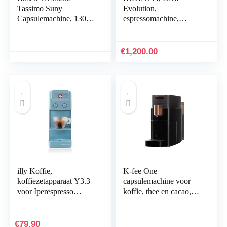
Tassimo Suny
Evolution,
Capsulemachine, 1300
espressomachine,
Watt, Meer Dan 40
koffie- en
Dranken,
cappuccinomachine,
Volautomatisch,
voor gemalen koffie en
€
1,200.00
Bediening met Één
peulen, non-stop
Knop, Vrijwel Geen
stoomfunctie, 15 bar,
Opwarmtijd, Zwart-
950 W, inhoud 0,8 liter,
Antraciet
elegant design (crème)
illy Koffie,
K-fee One
koffiezetapparaat Y3.3
capsulemachine voor
voor Iperespresso
koffie, thee en cacao,
capsules in amalfiblauw
compact
koffiezetapparaat, snel
opwarmen,
€
79.90