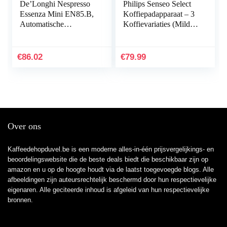
De’Longhi Nespresso
Philips Senseo Select
Essenza Mini EN85.B,
Koffiepadapparaat – 3
Automatische
Koffievariaties (Mild,
Koffiemachine,
Sterk, Krachtig) – Zet 1
Capsule Koffiemachine
of 2 Kopjes Tegelijk –
voor Één Kopje,
0.9L Waterreservoir –
€
86.02
€
79.99
Welkomstset Inclusief,
Verstelbare tuit – Zwart
Compact Ontwerp, 19
(CSA240/60)
Bar Druk, Piano Black
Over ons
Kaffeedehopduvel.be is een moderne alles-in-één prijsvergelijkings- en
beoordelingswebsite die de beste deals biedt die beschikbaar zijn op
amazon en u op de hoogte houdt via de laatst toegevoegde blogs. Alle
afbeeldingen zijn auteursrechtelijk beschermd door hun respectievelijke
eigenaren. Alle geciteerde inhoud is afgeleid van hun respectievelijke
bronnen.