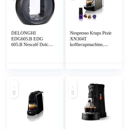
DELONGHI
Nespresso Krups Pixie
EDG605.B EDG
XN304T
605.B Nescafé Dolce
koffiecupmachine,
Gusto Circolo,
Ultracompact ontwerp,
Koffiezetapparaat,
19 bar, Snelle
1500 W,
opwarming in 25
seconden