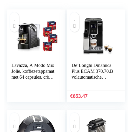
Lavazza, A Modo Mio
De’Longhi Dinamica
Jolie, koffiezetapparaat
Plus ECAM 370.70.B
met 64 capsules, crème
volautomatische
en smaak klassiek
koffiemachine met
inbegrepen, stil,
LatteCrema-
afneembare beker,
melksysteem,
€
653.47
automatische
cappuccino en espresso
uitschakeling, wasbare
met één druk op de
componenten, zwart
knop, 3,5 inch TFT-
touchscreen,
koffiepotfunctie, zwart